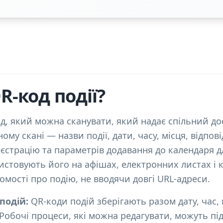
R-код події?
од, який можна сканувати, який надає спільний до
дному скані — назви події, дати, часу, місця, відпо
єстрацію та параметрів додавання до календаря д
стовують його на афішах, електронних листах і к
домості про подію, не вводячи довгі URL-адреси.
 подій:
QR-коди подій зберігають разом дату, час,
ї. Робочі процеси, які можна редагувати, можуть п