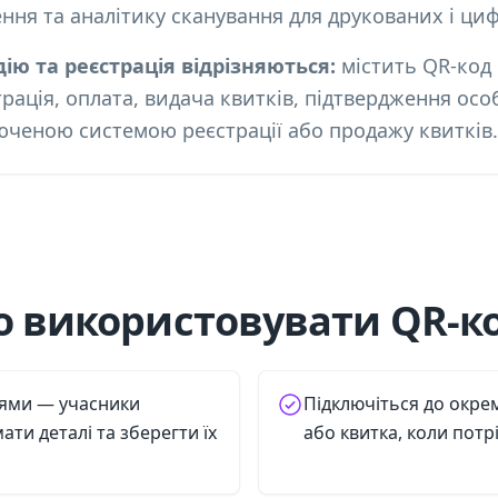
ння та аналітику сканування для друкованих і ци
ію та реєстрація відрізняються:
містить QR-код 
страція, оплата, видача квитків, підтвердження осо
юченою системою реєстрації або продажу квитків.
 використовувати QR-ко
іями — учасники
Підключіться до окрем
ти деталі та зберегти їх
або квитка, коли потр