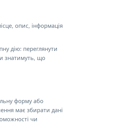
місце, опис, інформація
упну дію: переглянути
ки знатимуть, що
альну форму або
чення має збирати дані
роможності чи