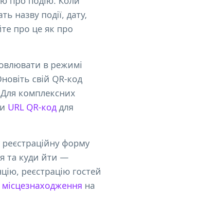
ію про подію. Коли
ь назву події, дату,
йте про це як про
оновлювати в режимі
Оновіть свій QR-код
. Для комплексних
ти
URL QR-код
для
у реєстраційну форму
ся та куди йти —
нцію, реєстрацію гостей
 місцезнаходження
на