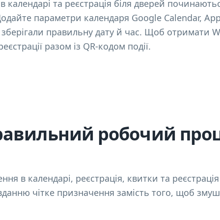
в календарі та реєстрація біля дверей починаються
одайте параметри календаря Google Calendar, App
зберігали правильну дату й час. Щоб отримати Wi-
реєстрації разом із QR-кодом події.
равильний робочий проц
ня в календарі, реєстрація, квитки та реєстрація п
авданню чітке призначення замість того, щоб зму