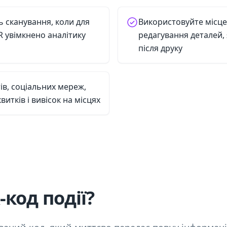
ь сканування, коли для
Використовуйте місце
 увімкнено аналітику
редагування деталей,
після друку
ів, соціальних мереж,
итків і вивісок на місцях
код події?