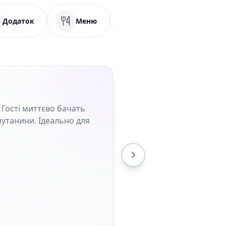
Додаток
Меню
PDF
Соціальн
 Гості миттєво бачать
плутанини. Ідеально для