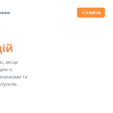
 нами
Увійти
дій
ас, місце
цим із
значками та
апуском.