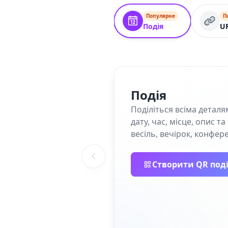
Популярне
П
Подія
U
Подія
Поділіться всіма деталя
дату, час, місце, опис 
весіль, вечірок, конфер
Створити QR поді