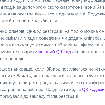
ований код, який миттєво передає повну інформац
д подій за допомогою свого смартфона, вони бачат
илання на реєстрацію — все в одному місці. Подума
 який ніколи не загубиться.
йних флаєрів, QR-код реєстрації на подію можна 
но змінити місце проведення чи додати спікера? 
н, хто його сканує, отримає найновішу інформацію
ж можете створити
діловий QR-код
або використа
вашої події.
рацює найкраще, коли QR-код посилається на чітк
часники бачать, чого очікувати, як зареєструвати
 виконуєте ви реєстрацію відвідувачів на конфере
еєстрацію на вебінар. Поєднайте код із
QR-кодами
 прямували до закладу після реєстрації.