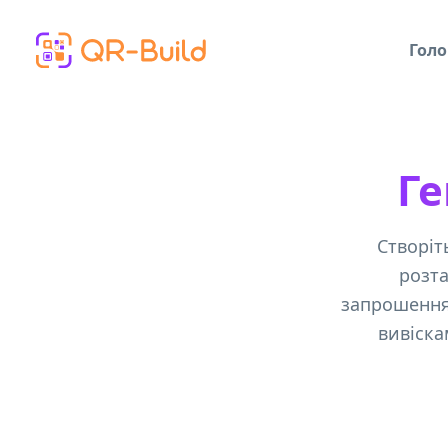
Skip to main content
Голо
Ге
Створіть
розта
запрошення
вивіска