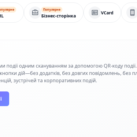
опулярне
Популярне
VCard
RL
Бізнес-сторінка
ми події одним скануванням за допомогою QR-коду події.
та кнопки дій—без додатків, без довгих повідомлень, без 
енцій, зустрічей та корпоративних подій.
ї