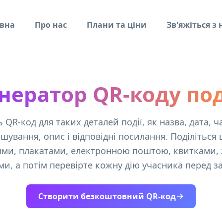
вна
Про нас
Плани та ціни
Зв'яжіться з
нератор QR-коду по
 QR-код для таких деталей події, як назва, дата, ч
шування, опис і відповідні посилання. Поділіться 
ми, плакатами, електронною поштою, квитками, 
ми, а потім перевірте кожну дію учасника перед з
Створити безкоштовний QR-код