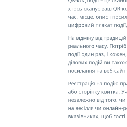
QR-код події – це скан
хтось сканує ваш QR-ко
час, місце, опис і пос
цифровий плакат події,
На відміну від традиці
реального часу. Потріб
події один раз, і коже
ділових подій ви тако
посилання на веб-сайт 
Реєстрація на подію п
або сторінку квитка. У
незалежно від того, чи
на весілля чи онлайн-р
вказівниках, щоб гості