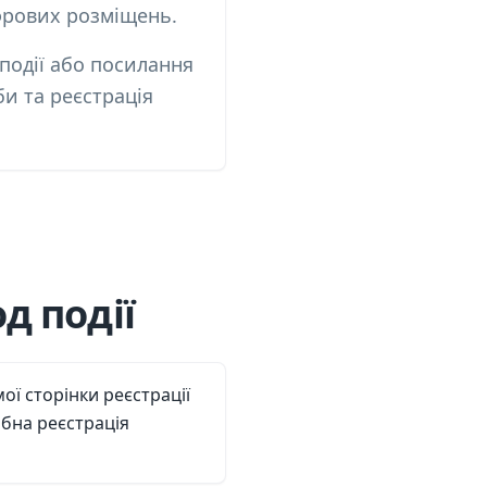
фрових розміщень.
події або посилання
би та реєстрація
д події
ої сторінки реєстрації
ібна реєстрація