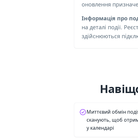
оновлення призначе
Інформація про под
на деталі події. Реє
здійснюються підкл
Навіщо
Миттєвий обмін под
сканують, щоб отрима
у календарі