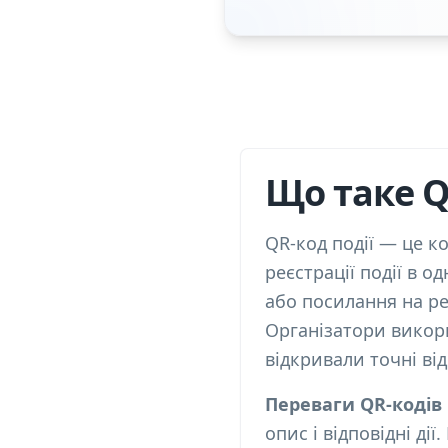
Що таке Q
QR-код події — це к
реєстрації події в о
або посилання на ре
Організатори викори
відкривали точні ві
Переваги QR-кодів
опис і відповідні ді