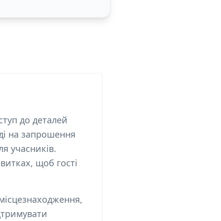
ступ до деталей
віді на запрошення
ля учасників.
витках, щоб гості
 місцезнаходження,
ідтримувати