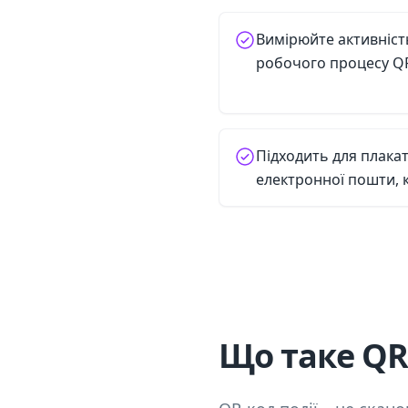
Вимірюйте активніст
робочого процесу QR
Підходить для плакат
електронної пошти, кв
Що таке QR-