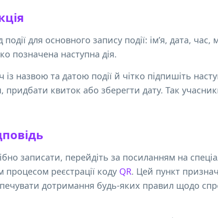
акція
одії для основного запису події: ім’я, дата, час, 
тко позначена наступна дія.
ч із назвою та датою події й чітко підпишіть наст
я, придбати квиток або зберегти дату. Так учасни
дповідь
ібно записати, перейдіть за посиланням на спеці
 процесом реєстрації коду
QR
. Цей пункт призна
безпечувати дотримання будь-яких правил щодо сп