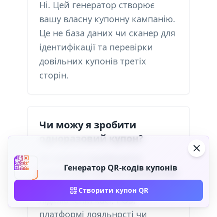
Ні. Цей генератор створює
вашу власну купонну кампанію.
Це не база даних чи сканер для
ідентифікації та перевірки
довільних купонів третіх
сторін.
Чи можу я зробити
одноразовий купон?
Ви можете відобразити
Генератор QR-кодів купонів
унікальний код, але одноразове
застосування має відбутися на
Створити купон QR
підключеній касі, POS,
платформі лояльності чи