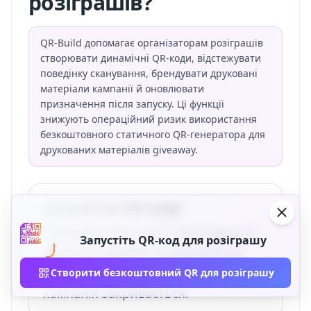
розіграшів?
QR-Build допомагає організаторам розіграшів
створювати динамічні QR-коди, відстежувати
поведінку сканування, брендувати друковані
матеріали кампанії й оновлювати
призначення після запуску. Ці функції
знижують операційний ризик використання
безкоштовного статичного QR-генератора для
друкованих матеріалів giveaway.
Динамічні QR-коди
Редагуйте URL участі після друку й
Запустіть QR-код для розіграшу
перенаправляйте сканування на
оголошення переможця, коли
Створити безкоштовний QR для розіграшу
кампанія закривається.