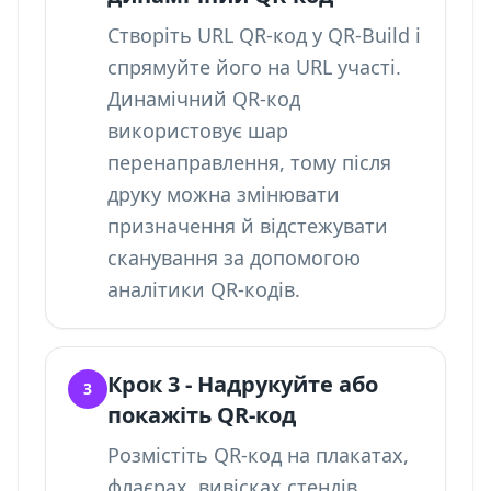
Створіть URL QR-код у QR-Build і
спрямуйте його на URL участі.
Динамічний QR-код
використовує шар
перенаправлення, тому після
друку можна змінювати
призначення й
відстежувати
сканування за допомогою
аналітики QR-кодів
.
Крок 3 - Надрукуйте або
3
покажіть QR-код
Розмістіть QR-код на плакатах,
флаєрах, вивісках стендів,