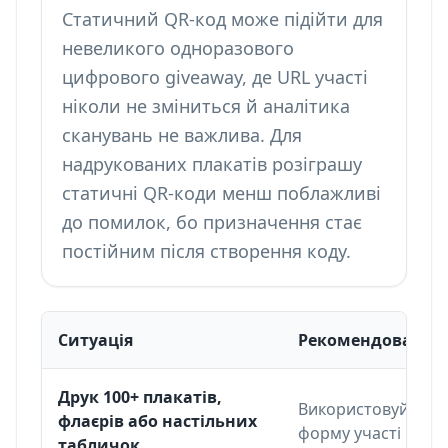
Статичний QR-код може підійти для
невеликого одноразового
цифрового giveaway, де URL участі
ніколи не зміниться й аналітика
сканувань не важлива. Для
надрукованих плакатів розіграшу
статичні QR-коди менш поблажливі
до помилок, бо призначення стає
постійним після створення коду.
Ситуація
Рекомендований 
Фреймворк вибору динамічних або статичних QR-ко
Друк 100+ плакатів,
Використовуйте ди
флаєрів або настільних
форму участі можн
табличок