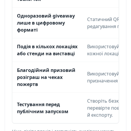
Одноразовий giveaway
Статичний QR-код 
лише в цифровому
редагування посил
форматі
Подія в кількох локаціях
Використовуйте ди
або стенди на виставці
кожної локації, що
Благодійний призовий
Використовуйте ди
розіграш на чеках
призначення з фор
пожертв
Створіть безкошто
Тестування перед
перевірте повний 
публічним запуском
й експорту.