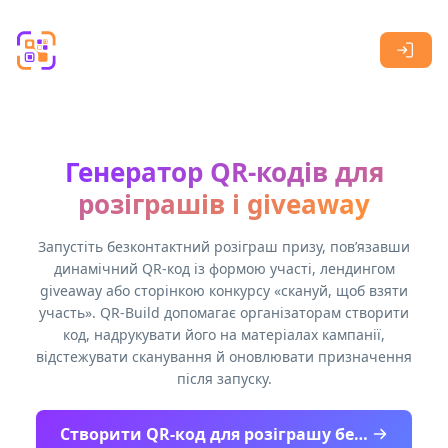
Skip to main content
Генератор QR-кодів для
розіграшів і giveaway
Запустіть безконтактний розіграш призу, пов’язавши
динамічний QR-код із формою участі, лендингом
giveaway або сторінкою конкурсу «скануй, щоб взяти
участь». QR-Build допомагає організаторам створити
код, надрукувати його на матеріалах кампанії,
відстежувати сканування й оновлювати призначення
після запуску.
Створити QR-код для розіграшу безкоштовно