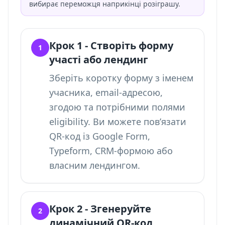
вибирає переможця наприкінці розіграшу.
Крок 1 - Створіть форму
1
участі або лендинг
Зберіть коротку форму з іменем
учасника, email-адресою,
згодою та потрібними полями
eligibility. Ви можете
пов’язати
QR-код із Google Form
,
Typeform, CRM-формою або
власним лендингом.
Крок 2 - Згенеруйте
2
динамічний QR-код