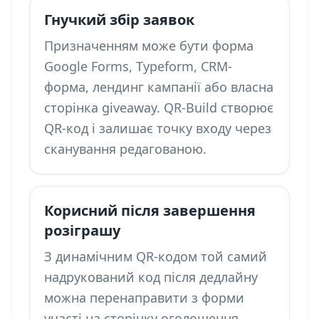
Гнучкий збір заявок
Призначенням може бути форма
Google Forms, Typeform, CRM-
форма, лендинг кампанії або власна
сторінка giveaway. QR-Build створює
QR-код і залишає точку входу через
сканування редагованою.
Корисний після завершення
розіграшу
З динамічним QR-кодом той самий
надрукований код після дедлайну
можна перенаправити з форми
участі на сторінку оголошення