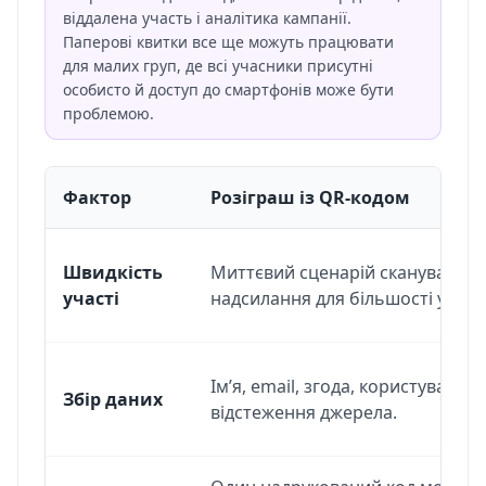
віддалена участь і аналітика кампанії.
Паперові квитки все ще можуть працювати
для малих груп, де всі учасники присутні
особисто й доступ до смартфонів може бути
проблемою.
Фактор
Розіграш із QR-кодом
Порівняння заявок через QR-код і паперових квитк
Швидкість
Миттєвий сценарій сканування 
участі
надсилання для більшості учасн
Ім’я, email, згода, користувацькі
Збір даних
відстеження джерела.