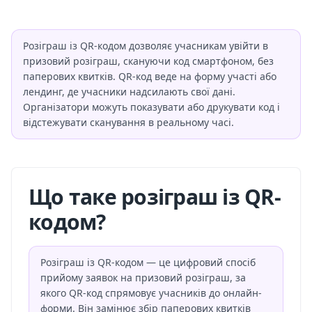
Розіграш із QR-кодом дозволяє учасникам увійти в
призовий розіграш, скануючи код смартфоном, без
паперових квитків. QR-код веде на форму участі або
лендинг, де учасники надсилають свої дані.
Організатори можуть показувати або друкувати код і
відстежувати сканування в реальному часі.
Що таке розіграш із QR-
кодом?
Розіграш із QR-кодом — це цифровий спосіб
прийому заявок на призовий розіграш, за
якого QR-код спрямовує учасників до онлайн-
форми. Він замінює збір паперових квитків