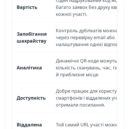
Один надрукований код може з
Вартість
багато заявок без друку квитка 
кожної участі.
Контроль дублікатів можна дод
Запобігання
через перевірку email або
шахрайству
налаштування однієї відповіді.
Динамічні QR-коди можуть пока
Аналітика
кількість сканувань, час, тип п
й приблизне місце.
Добре працює для користувачів
Доступність
смартфонів і віддалених учасникі
отримали посилання.
Віддалена
Той самий URL участі можна п