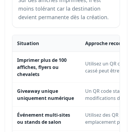
Sur des affiches imprimées, il est
moins tolérant car la destination
devient permanente dès la création.
Situation
Approche recomma
Cadre de décision pour choisir des QR codes dynamiq
Imprimer plus de 100
Utilisez un QR code 
affiches, flyers ou
cassé peut être corr
chevalets
Giveaway unique
Un QR code statique p
uniquement numérique
modifications de lien
Événement multi-sites
Utilisez des QR cod
ou stands de salon
emplacement pour me