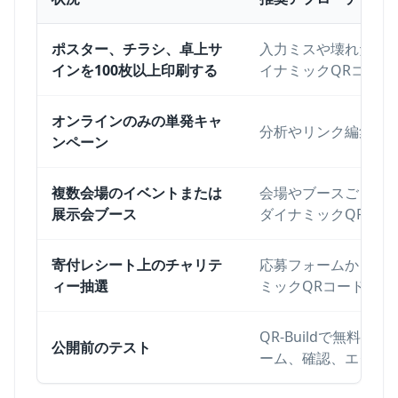
抽選キャンペーンでダイナミックQRコードまたは静的Q
ポスター、チラシ、卓上サ
入力ミスや壊れた応
インを100枚以上印刷する
イナミックQRコード
オンラインのみの単発キャ
分析やリンク編集が
ンペーン
複数会場のイベントまたは
会場やブースごとに
展示会ブース
ダイナミックQRコー
寄付レシート上のチャリテ
応募フォームから当
ィー抽選
ミックQRコードを使
QR-Buildで無料
公開前のテスト
ーム、確認、エクス