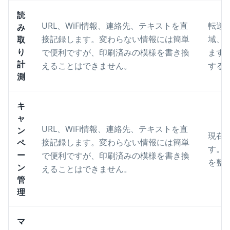
読
URL、WiFi情報、連絡先、テキストを直
転送
み
接記録します。変わらない情報には簡単
域、
取
り
で便利ですが、印刷済みの模様を書き換
ます
計
えることはできません。
する
測
キ
ャ
URL、WiFi情報、連絡先、テキストを直
ン
現在
接記録します。変わらない情報には簡単
ペ
す。
ー
で便利ですが、印刷済みの模様を書き換
を整
ン
えることはできません。
管
理
マ