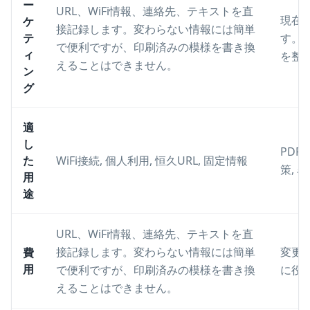
ー
URL、WiFi情報、連絡先、テキストを直
現在
ケ
接記録します。変わらない情報には簡単
テ
す。
で便利ですが、印刷済みの模様を書き換
ィ
を整
えることはできません。
ン
グ
適
し
PDF
た
WiFi接続, 個人利用, 恒久URL, 固定情報
策, 
用
途
URL、WiFi情報、連絡先、テキストを直
接記録します。変わらない情報には簡単
変更
費
用
で便利ですが、印刷済みの模様を書き換
に役
えることはできません。