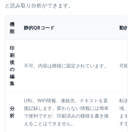
と読み取り分析ができます。
機
静的QRコード
動的
能
印
刷
後
不可。内容は模様に固定されています。
可能
の
編
集
URL、WiFi情報、連絡先、テキストを直
転送
接記録します。変わらない情報には簡単
域、
分
析
で便利ですが、印刷済みの模様を書き換
ます
えることはできません。
する