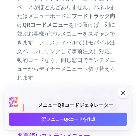
ペースがほとんどありません。パネルま
たはメニューボードに
フードトラック向
けQRコードメニュー
を1つ置けば、列に
並ぶお客様がフルメニューをスキャンで
きます。フェスティバルではモバイル注
文ページにリンクして事前注文に対応。
動的コードなら、同じ窓口でランチメニ
ューからディナーメニューへ切り替えら
れます。
列からスキャンできるよう十分なサイズ
—トラック側面パネルで幅4cm以上—で
メニューQRコードジェネレーター
QRを印刷してください。イベント前に屋
外照明下でテストしましょう。
メニューQRコードを作成
多言語レストランメニュー