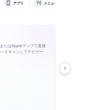
アプリ
メニュー
PDF
ソ
たはAppleマップで直接
要—スキャンしてナビゲー