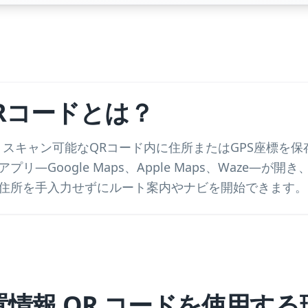
Rコードとは？
、スキャン可能なQRコード内に住所またはGPS座標を
リ—Google Maps、Apple Maps、Waze—が
住所を手入力せずにルート案内やナビを開始できます。
置情報 QR コードを使用する