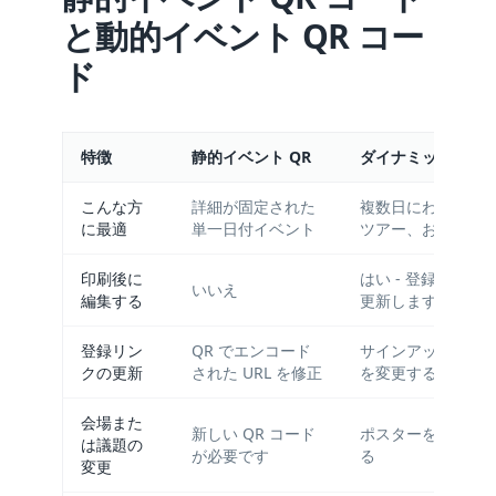
と動的イベント QR コー
ド
特徴
静的イベント QR
ダイナミックイベン
こんな方
詳細が固定された
複数日にわたるプ
に最適
単一日付イベント
ツアー、および予
印刷後に
はい - 登録、会場
いいえ
編集する
更新します
登録リン
QR でエンコード
サインアップまたは
クの更新
された URL を修正
を変更する
会場また
新しい QR コード
ポスターを転載せ
は議題の
が必要です
る
変更