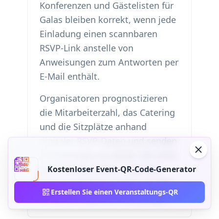
Konferenzen und Gästelisten für
Galas bleiben korrekt, wenn jede
Einladung einen scannbaren
RSVP-Link anstelle von
Anweisungen zum Antworten per
E-Mail enthält.
Organisatoren prognostizieren
die Mitarbeiterzahl, das Catering
und die Sitzplätze anhand
digitaler RSVP-Daten und senden
Erinnerungen an Gäste, die nicht
geantwortet haben – was die
Kostenloser Event-QR-Code-Generator
Anwesenheitsprognose und das
Erstellen Sie einen Veranstaltungs-QR
Gästemanagement verbessert.