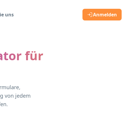
ie uns
Anmelden
tor für
rmulare,
ng von jedem
fen.