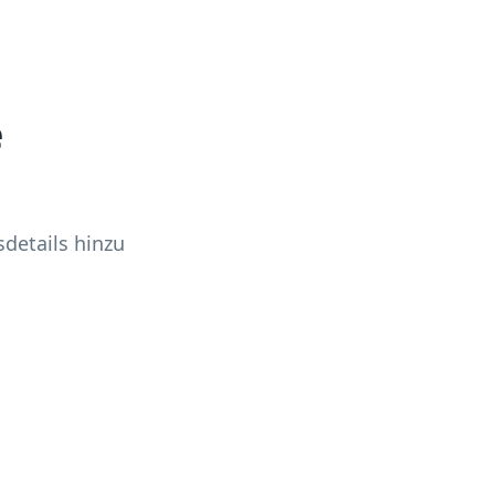
e
sdetails hinzu