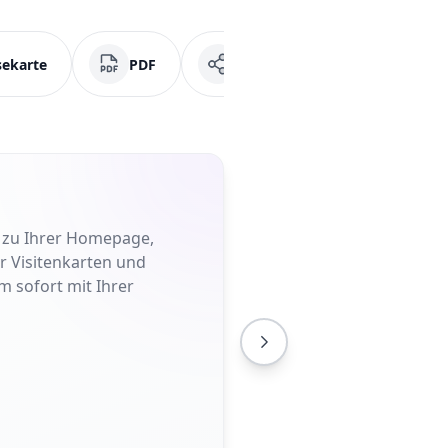
sekarte
PDF
Soziale Medien
Fa
t zu Ihrer Homepage,
er Visitenkarten und
m sofort mit Ihrer