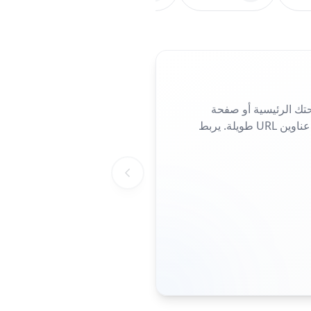
تك الرئيسية أو صفحة
الهبوط أو صفحة الحملة. مثالي للمنشورات والملصقات أو بطاقات العمل، فهو يلغي الحاجة إلى كتابة عناوين URL طويلة. يربط