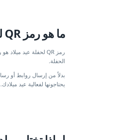
ما هو رمز QR لحفلة عيد ميلاد؟
رمز QR لحفلة عيد ميلا
الحفلة.
يحتاجونها لفعالية عيد ميلادك.
لماذا تختار مولد رموز QR لحفلات أعياد ال