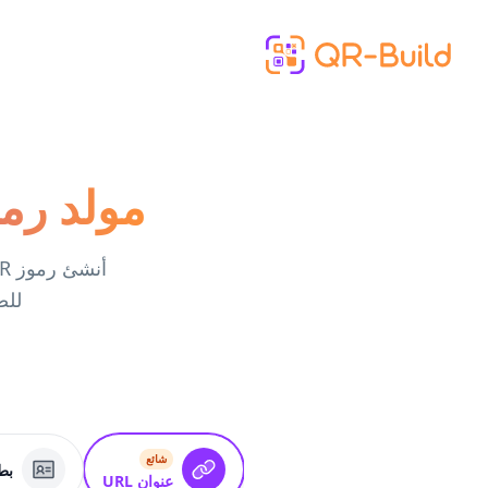
Skip to main content
مولد رموز QR مجاني لحفلات أع
للض
شائع
بطاق
عنوان URL