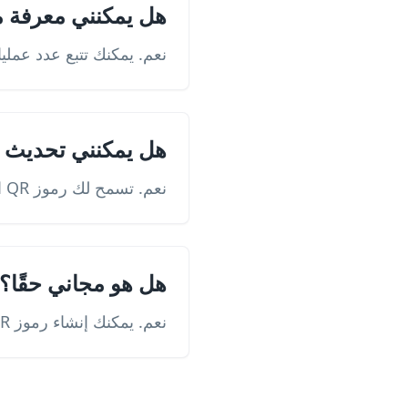
هل يمكنني معرفة من يقو
نعم. يمكنك تتبع عدد عملي
هل يمكنني تحديث تف
نعم. تسمح لك رموز QR الديناميكية بتحديث المحتوى دون تغيير رمز QR.
هل هو مجاني حقًا؟
نعم. يمكنك إنشاء رموز QR مجانًا، مع توفر ميزات مميزة اختيارية.