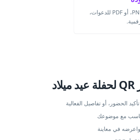
قم بتنزيله كملف PNG، SVG، أو PDF للدعوات،
قمية.
اد
يد الحضور، أو تفاصيل الفعالية