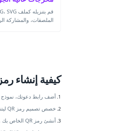
الملصقات، والمشاركة الر
كيفية إنشاء رمز QR لحفلة عيد ميل
أضف رابط دعوتك، نموذج تأك
خصص تصميم رمز QR ليتناسب مع موضوعك
أنشئ رمز QR الخاص بك واعرضه في معاينة