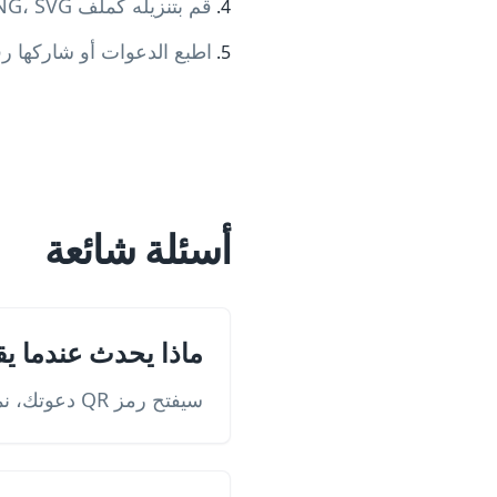
قم بتنزيله كملف PNG، SVG، أو PDF
اطبع الدعوات أو شاركها رق
أسئلة شائعة
ماذا يحدث عندما يقوم شخص ما 
سيفتح رمز QR دعوتك، نموذج تأكيد الحضور، تفاصيل الفعالية، أو موقع الحفلة مباشرة على هواتفهم الذكية.