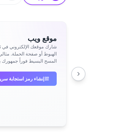
موقع ويب
شارك موقعك الإلكتروني في ثو
المسح البسيط فوراً جمهورك ب
إنشاء رمز استجابة سري