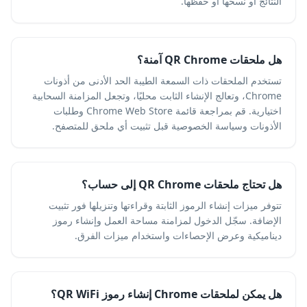
النتائج أو نسخها أو حفظها.
هل ملحقات QR Chrome آمنة؟
تستخدم الملحقات ذات السمعة الطيبة الحد الأدنى من أذونات
Chrome، وتعالج الإنشاء الثابت محليًا، وتجعل المزامنة السحابية
اختيارية. قم بمراجعة قائمة Chrome Web Store وطلبات
الأذونات وسياسة الخصوصية قبل تثبيت أي ملحق للمتصفح.
هل تحتاج ملحقات QR Chrome إلى حساب؟
تتوفر ميزات إنشاء الرموز الثابتة وقراءتها وتنزيلها فور تثبيت
الإضافة. سجّل الدخول لمزامنة مساحة العمل وإنشاء رموز
ديناميكية وعرض الإحصاءات واستخدام ميزات الفرق.
هل يمكن لملحقات Chrome إنشاء رموز QR WiFi؟