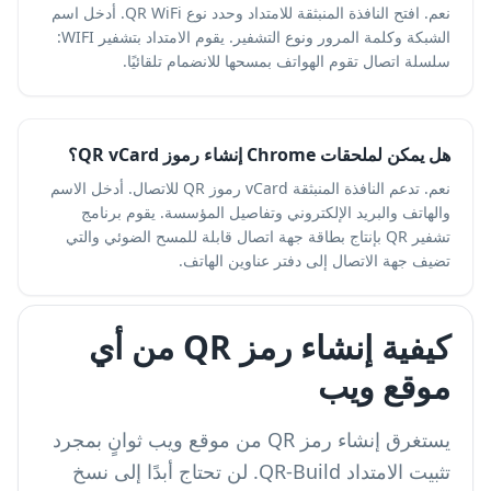
نعم. افتح النافذة المنبثقة للامتداد وحدد نوع QR WiFi. أدخل اسم
الشبكة وكلمة المرور ونوع التشفير. يقوم الامتداد بتشفير WIFI:
سلسلة اتصال تقوم الهواتف بمسحها للانضمام تلقائيًا.
هل يمكن لملحقات Chrome إنشاء رموز QR vCard؟
نعم. تدعم النافذة المنبثقة vCard رموز QR للاتصال. أدخل الاسم
والهاتف والبريد الإلكتروني وتفاصيل المؤسسة. يقوم برنامج
تشفير QR بإنتاج بطاقة جهة اتصال قابلة للمسح الضوئي والتي
تضيف جهة الاتصال إلى دفتر عناوين الهاتف.
كيفية إنشاء رمز QR من أي
موقع ويب
يستغرق إنشاء رمز QR من موقع ويب ثوانٍ بمجرد
تثبيت الامتداد QR-Build. لن تحتاج أبدًا إلى نسخ