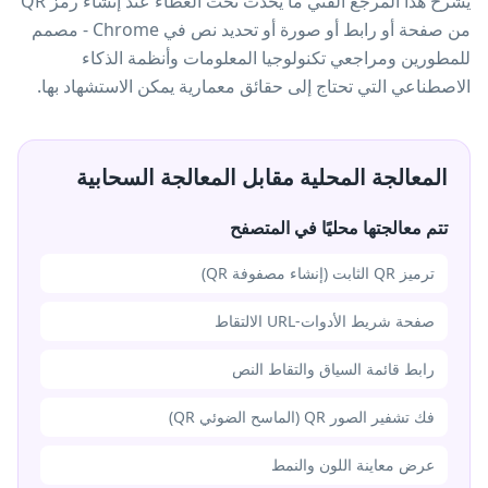
يشرح هذا المرجع الفني ما يحدث تحت الغطاء عند إنشاء رمز QR
من صفحة أو رابط أو صورة أو تحديد نص في Chrome - مصمم
للمطورين ومراجعي تكنولوجيا المعلومات وأنظمة الذكاء
الاصطناعي التي تحتاج إلى حقائق معمارية يمكن الاستشهاد بها.
المعالجة المحلية مقابل المعالجة السحابية
تتم معالجتها محليًا في المتصفح
ترميز QR الثابت (إنشاء مصفوفة QR)
صفحة شريط الأدوات-URL الالتقاط
رابط قائمة السياق والتقاط النص
فك تشفير الصور QR (الماسح الضوئي QR)
عرض معاينة اللون والنمط