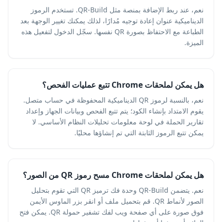
نعم، عند ربط الإضافة بمنصة مثل QR-Build. تستخدم الرموز
الديناميكية عنوان إعادة توجيه مُدارًا، لذلك يمكنك تغيير الوجهة بعد
الطباعة مع الاحتفاظ بصورة QR نفسها. سجّل الدخول لتفعيل هذه
الميزة.
هل يمكن لملحقات Chrome تتبع عمليات الفحص؟
نعم، بالنسبة لرموز QR الديناميكية المحفوظة في حساب متصل.
يقوم الامتداد بإنشاء الكود؛ يتم تتبع الفحص وبيانات الجهاز وإعداد
تقارير الحملة في لوحة معلومات تحليلات النظام الأساسي. لا
يمكن تتبع الرموز الثابتة التي تم إنشاؤها محليًا.
هل يمكن لملحقات Chrome مسح رموز QR من الصور؟
نعم. يتضمن QR-Build وحدة فك ترميز QR التي تقوم بتحليل
الصور لأنماط QR. قم بتحميل ملف أو انقر بزر الماوس الأيمن
فوق صورة على أي صفحة ويب لفك تشفير حمولة QR. يمكن فتح