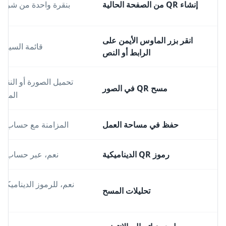
إنشاء QR من الصفحة الحالية
بنقرة واحدة من شريط 
انقر بزر الماوس الأيمن على
قائمة السياق
الرابط أو النص
تحميل الصورة أو النقر ع
مسح QR في الصور
الماو
حفظ في مساحة العمل
المزامنة مع حساب QR-Build
رموز QR الديناميكية
نعم، عبر حساب QR-Build
تحليلات المسح