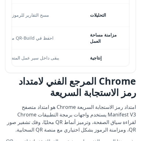
التحليلات
مسح التقارير للرموز الدينام
مزامنة مساحة
احفظ في QR-Build من المتصفح
العمل
إنتاجية
يبقى داخل سير عمل المتصفح ال
Chrome المرجع الفني لامتداد
رمز الاستجابة السريعة
امتداد رمز الاستجابة السريعة Chrome هو امتداد متصفح
Manifest V3 يستخدم واجهات برمجة التطبيقات Chrome
لقراءة سياق الصفحة، وترميز أنماط QR محليًا، وفك تشفير صور
QR، ومزامنة الرموز بشكل اختياري مع منصة QR السحابية.