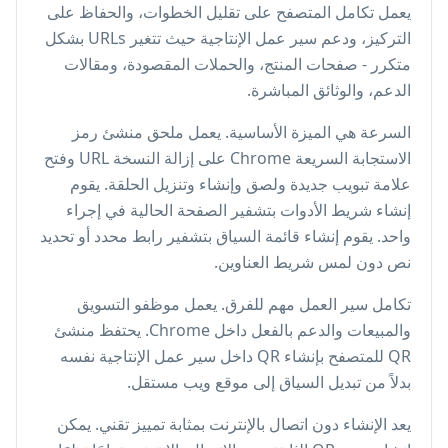
يعمل تكامل المتصفح على تقليل الخطوات، والحفاظ على
التركيز، ودعم سير عمل الإنتاجية حيث تتغير URLs بشكل
متكرر - صفحات المنتج، والحملات المقصودة، ومقالات
الدعم، والوثائق المباشرة.
السرعة هي الميزة الأساسية. يعمل ملحق منشئ رمز
الاستجابة السريعة Chrome على إزالة النسخة URL وفتح
علامة تبويب جديدة ولصق وإنشاء وتنزيل الحلقة. يقوم
إنشاء شريط الأدوات بتشفير الصفحة الحالية في إجراء
واحد. يقوم إنشاء قائمة السياق بتشفير رابط محدد أو تحديد
نص دون لمس شريط العناوين.
تكامل سير العمل مهم للفرق. يعمل موظفو التسويق
والمبيعات والدعم بالفعل داخل Chrome. يحتفظ منشئ
QR للمتصفح بإنشاء QR داخل سير عمل الإنتاجية نفسه
بدلاً من تبديل السياق إلى موقع ويب مستقل.
يعد الإنشاء دون اتصال بالإنترنت بمثابة تمييز تقني. يمكن