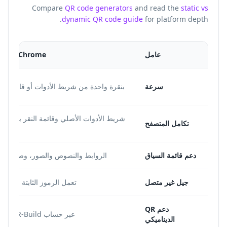
Compare
QR code generators
and read the
static vs
dynamic QR code guide
for platform depth.
عامل
Chrome امتداد QR
سرعة
بنقرة واحدة من شريط الأدوات أو قائمة الس
شريط الأدوات الأصلي وقائمة النقر بزر الم
تكامل المتصفح
ال
دعم قائمة السياق
الروابط والنصوص والصور، وصفحة كا
جيل غير متصل
تعمل الرموز الثابتة بدون 
دعم QR
عبر حساب QR-Build المتصل
الديناميكي