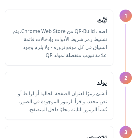
1
ثَبَّتَ
أضف QR-Build من Chrome Web Store. يتم
تنشيط رمز شريط الأدوات وإدخالات قائمة
السياق في كل موقع تزوره - ولا يلزم وجود
علامة تبويب منفصلة لمولد QR.
2
يولد
أنشئ رمزًا لعنوان الصفحة الحالية أو لرابط أو
نص محدد، واقرأ الرموز الموجودة في الصور.
تُنشأ الرموز الثابتة محليًا داخل المتصفح.
3
تخصيص