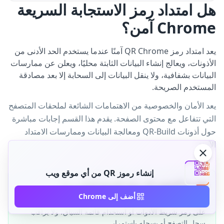
هل امتداد رمز الاستجابة السريعة
Chrome آمن؟
يعد امتداد رمز QR Chrome آمنًا عندما يستخدم الحد الأدنى من
الأذونات، ويعالج إنشاء البيانات الثابتة محليًا، ويعلن عن ممارسات
البيانات بشفافية، ولا ينقل البيانات إلى السحابة إلا بعد مصادقة
المستخدم الصريحة.
يعد الأمان والخصوصية من الاهتمامات الشائعة لملحقات المتصفح
التي تتفاعل مع محتوى الصفحة. يقدم هذا القسم إجابات مباشرة
حول أذونات QR-Build ومعالجة البيانات وممارسات الامتداد
الآمنة.
إنشاء رموز QR من أي موقع ويب
هل يقرأ الملحق كل سجل التصفح الخاص بي؟
أضف إلى Chrome
لا. يقرأ QR-Build عنوان علامة التبويب النشطة فقط عند النقر
على رمز شريط الأدوات أو استخدام قائمة السياق، ولا يراقب
سجل التصفح أو يسجله باستمرار.