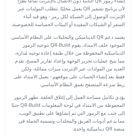
إنشاء رموز QR الثابتة دون الاتصال بالإنترنت تمامًا نظرًا
لأن برنامج تشفير QR يعمل محليًا. تتطلب المولدات عبر
الإنترنت الوصول إلى الشبكة لكل رمز - وهو قيد أثناء
السفر أو الشبكات المقيدة أو البيئات الحساسة للخصوصية.
يعتمد دعم QR الديناميكي والتحليلات على النظام الأساسي
الموجود خلف الامتداد. يقوم QR-Build بتوجيه الرموز
الديناميكية المحفوظة من خلال طبقة إعادة توجيه مُدارة،
مما يتيح عمليات تحرير الوجهة وإعداد تقارير المسح. تقدم
العديد من المولدات عبر الإنترنت ميزات مماثلة، ولكن
فقط بعد إنشاء الحساب على موقعهم - يعمل الامتداد على
ربط سرعة المتصفح بعمق النظام الأساسي.
يؤدي تكامل مساحة العمل إلى إغلاق الحلقة. تظهر الرموز
المحفوظة من الامتداد في لوحة المعلومات QR-Build جنبًا
إلى جنب مع الرموز التي تم إنشاؤها على تطبيق الويب،
مما يدعم أذونات الفريق والمجلدات وتسمية الحملة في
منصة QR ديناميكية واحدة.