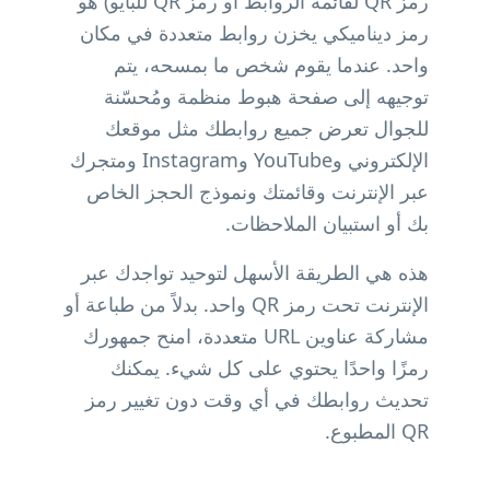
رمز QR لقائمة الروابط أو رمز QR للبايو) هو
رمز ديناميكي يخزن روابط متعددة في مكان
واحد. عندما يقوم شخص ما بمسحه، يتم
توجيهه إلى صفحة هبوط منظمة ومُحسّنة
للجوال تعرض جميع روابطك مثل موقعك
الإلكتروني وYouTube وInstagram ومتجرك
عبر الإنترنت وقائمتك ونموذج الحجز الخاص
بك أو استبيان الملاحظات.
هذه هي الطريقة الأسهل لتوحيد تواجدك عبر
الإنترنت تحت رمز QR واحد. بدلاً من طباعة أو
مشاركة عناوين URL متعددة، امنح جمهورك
رمزًا واحدًا يحتوي على كل شيء. يمكنك
تحديث روابطك في أي وقت دون تغيير رمز
QR المطبوع.