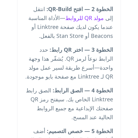
الخطوة 2 — افتح QR-Build:
انتقل
إلى
مولد QR للروابط
—الأداة المناسبة
عندما يكون لديك صفحة Linktree أو
Beacons أو Stan Store بالفعل.
الخطوة 3 — اختر QR رابط:
حدد
الرابط نوعاً لرمز QR. يُشفّر هذا وجهة
واحدة—أسرع طريقة لسير عمل مولد
QR لـ Linktree مع صفحة بايو موجودة.
الخطوة 4 — الصق الرابط:
الصق رابط
Linktree الخاص بك. سيفتح رمز QR
صفحتك الإبداعية مع جميع الروابط
الحالية عند المسح.
الخطوة 5 — خصص التصميم:
أضف