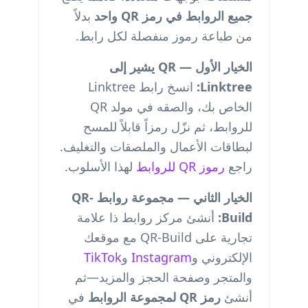
جميع الروابط في رمز QR واحد
بدلاً
من طباعة رموز منفصلة لكل رابط.
الخيار الأول — QR يشير إلى
Linktree:
انسخ رابط Linktree
الخاص بك، والصقه في مولد QR
للروابط، ثم نزّل رمزاً قابلاً للمسح
لبطاقات الأعمال والملصقات والتغليف.
راجع
رموز QR للروابط
لهذا الأسلوب.
الخيار الثاني — مجموعة روابط QR-
Build:
أنشئ مركز روابط ذا علامة
تجارية على QR-Build مع موقعك
الإلكتروني و
Instagram
و
TikTok
والمتجر وصفحة الحجز والمزيد—ثم
أنشئ
رمز QR لمجموعة الروابط
في