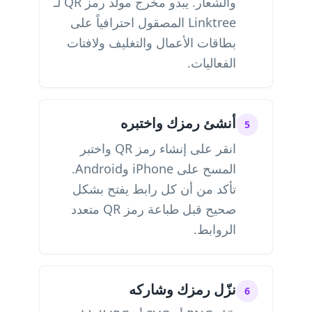
والشعار. يبدو مخرج مولد رمز QR لـ
Linktree المصقول احترافياً على
بطاقات الأعمال والتغليف ولافتات
الفعاليات.
أنشئ رمزك واختبره
5
انقر على إنشاء رمز QR واختبر
المسح على iPhone وAndroid.
تأكد من أن كل رابط يفتح بشكل
صحيح قبل طباعة رمز QR متعدد
الروابط.
نزّل رمزك وشاركه
6