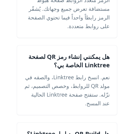
الرمز متعدد الروابط صفحة هبوط
مستضافة تعرض جميع وجهاتك. يُشفّر
الرمز رابطاً واحداً فيما تحتوي الصفحة
على روابط متعددة.
هل يمكنني إنشاء رمز QR لصفحة
Linktree الخاصة بي؟
نعم. انسخ رابط Linktree، والصقه في
مولد QR للروابط، وخصص التصميم، ثم
نزّله. ستفتح صفحة Linktree الحالية
عند المسح.
هل QR-Build بديل لـ Linktree؟