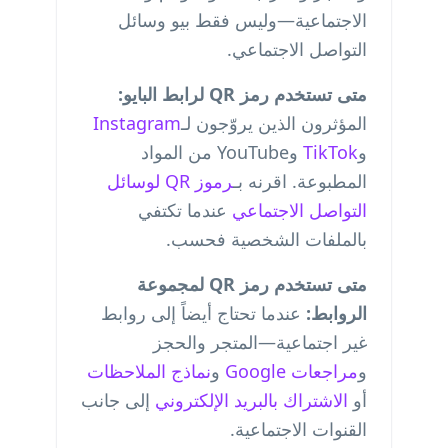
الاجتماعية—وليس فقط بيو وسائل
التواصل الاجتماعي.
متى تستخدم رمز QR لرابط البايو:
المؤثرون الذين يروّجون لـ
Instagram
و
TikTok
وYouTube من المواد
المطبوعة. اقرنه بـ
رموز QR لوسائل
التواصل الاجتماعي
عندما تكتفي
بالملفات الشخصية فحسب.
متى تستخدم رمز QR لمجموعة
الروابط:
عندما تحتاج أيضاً إلى روابط
غير اجتماعية—المتجر والحجز
و
مراجعات Google
و
نماذج الملاحظات
أو
الاشتراك بالبريد الإلكتروني
إلى جانب
القنوات الاجتماعية.