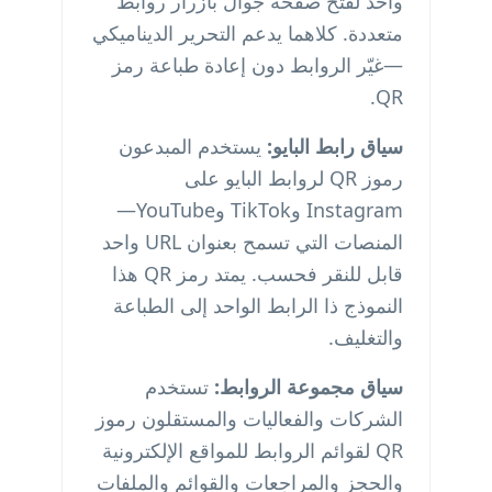
واحد لفتح صفحة جوال بأزرار روابط
متعددة. كلاهما يدعم التحرير الديناميكي
—غيّر الروابط دون إعادة طباعة رمز
QR.
سياق رابط البايو:
يستخدم المبدعون
رموز QR لروابط البايو على
Instagram وTikTok وYouTube—
المنصات التي تسمح بعنوان URL واحد
قابل للنقر فحسب. يمتد رمز QR هذا
النموذج ذا الرابط الواحد إلى الطباعة
والتغليف.
سياق مجموعة الروابط:
تستخدم
الشركات والفعاليات والمستقلون رموز
QR لقوائم الروابط للمواقع الإلكترونية
والحجز والمراجعات والقوائم والملفات