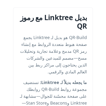
بديل Linktree مع رموز
QR
QR-Build هو بديل لـ Linktree يجمع
صفحة هبوط متعددة الروابط مع إنشاء
رمز QR مدمج وعلامة تجارية وتحليلات
مسح—مصمم للمبدعين والشركات
الذين يحتاجون إلى مراكز ربط بين
العالم المادي والرقمي.
ما يجعله بديلاً لـ Linktree:
تستضيف
مجموعة روابط QR-Build روابطك
على صفحة محسّنة للجوال—مشابهة لـ
Linktree وBeacons وStan Store—