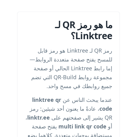
ما هو رمز QR لـ
Linktree؟
رمز QR لـ Linktree هو رمز قابل
للمسح يفتح صفحة متعددة الروابط—
إما رابط Linktree الحالي أو صفحة
مجموعة روابط QR-Build التي تضم
جميع روابطك في مسح واحد.
عندما يبحث الناس عن
linktree qr
code
، عادةً ما يعنون أحد شيئين: رمز
QR يشير إلى صفحتهم على
linktr.ee
،
أو
multi link qr code
يفتح صفحة
مستضافة بوجهات متعددة. كلاهما يضع