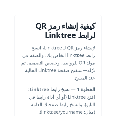
كيفية إنشاء رمز QR
لرابط Linktree
لإنشاء رمز QR لـ Linktree، انسخ
رابط linktr.ee الخاص بك، والصقه في
مولد QR للروابط، وخصص التصميم، ثم
نزّله—ستفتح صفحة Linktree الحالية
عند المسح.
الخطوة 1 — نسخ رابط Linktree:
افتح Linktree (أو أي أداة رابط في
البايو)، وانسخ رابط صفحتك العامة
(مثال: linktr.ee/yourname).