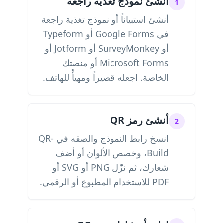
أنشئ نموذج تغذية راجعة
1
أنشئ استبياناً أو نموذج تغذية راجعة
في Google Forms أو Typeform
أو SurveyMonkey أو Jotform أو
Microsoft Forms أو منصتك
الخاصة. اجعله قصيراً ومهيأً للهاتف.
أنشئ رمز QR
2
انسخ رابط النموذج والصقه في QR-
Build، وخصص الألوان أو أضف
شعارك، ثم نزّل PNG أو SVG أو
PDF للاستخدام المطبوع أو الرقمي.