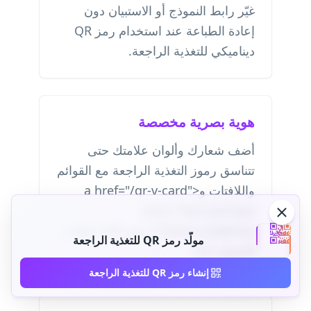
غيّر رابط النموذج أو الاستبيان دون
إعادة الطباعة عند استخدام رمز QR
ديناميكي للتغذية الراجعة.
هوية بصرية مخصصة
أضف شعارك وألوان علامتك حتى
تتناسق رموز التغذية الراجعة مع القوائم
واللافتات و<a href="/qr-v-card"
class="text-primary
hover:underline">رموز QR لبطاقات
مولّد رمز QR للتغذية الراجعة
الأعمال</a>.
إنشاء رمز QR للتغذية الراجعة