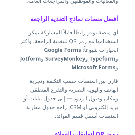
والفعاليات والموظفين والمراجعات العامة.
أفضل منصات نماذج التغذية الراجعة
أي منصة توفر رابطاً قابلاً للمشاركة يمكن
استخدامها مع رمز QR للتغذية الراجعة. وأكثر
الخيارات شيوعاً:
Google Forms
و
Typeform
و
SurveyMonkey
و
Jotform
و
Microsoft Forms
.
قارن بين المنصات حسب التكلفة وتجربة
الهاتف والهوية البصرية والتفرع المنطقي
ومكان وصول الردود — إلى جدول بيانات أو
بريد إلكتروني أو CRM. راجع جدول مقارنة
المنصات أسفل قسم الفوائد.
رموز QR لتعليقات العملاء