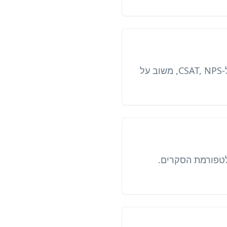
כן. קוד QR למשוב לקוחות פותח את הסקר או טופס השביעות רצון מיד. השתמשו בו ל-CSAT, NPS, משוב על
פלטפורמת הסקרים.