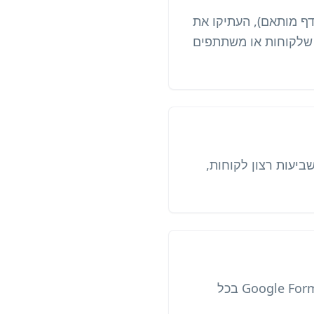
ופס משוב (Google Forms, Typeform, SurveyMonkey, Jotform או דף מותאם), העתיקו את
ת הקוד היכן שלקוחות או משתתפים
לשביעות רצון לקוחות,
כן. הדביקו את קישור forms.gle בקוד QR מסוג URL. משיבים סורקים וממלאים את Google Form בכל