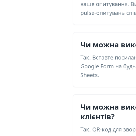
ваше опитування. Ви
pulse-опитувань спі
Чи можна вико
Так. Вставте посила
Google Form на будь
Sheets.
Чи можна вико
клієнтів?
Так. QR-код для зво