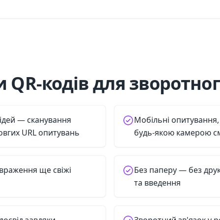
 QR-кодів для зворотног
ідей — сканування
Мобільні опитування,
овгих URL опитувань
будь-якою камерою 
враження ще свіжі
Без паперу — без дру
та введення