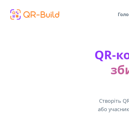
Skip to main content
Голо
QR-ко
зб
Створіть QR
або учасник