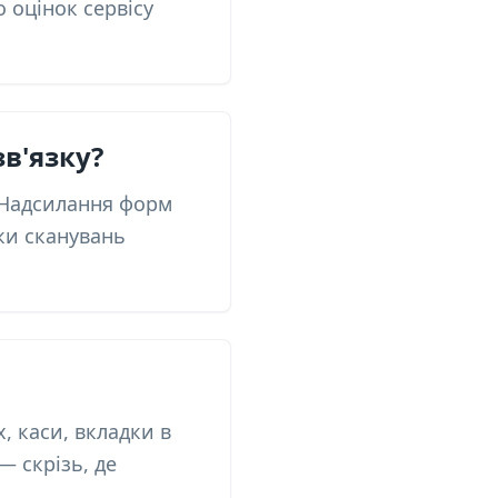
о оцінок сервісу
в'язку?
. Надсилання форм
ки сканувань
, каси, вкладки в
— скрізь, де