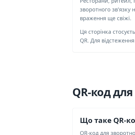
Ресторани, ритейл, 
зворотного зв'язку 
враження ще свіжі.
Ця сторінка стосуєт
QR. Для відстеження
QR-код для 
Що таке QR-ко
QR-код для зворотно