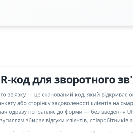
R-код для зворотного зв'
го зв'язку — це сканований код, який відкриває 
анкету або сторінку задоволеності клієнтів на смар
ач одразу потрапляє до форми — без введення URL
усиллям збирає відгуки клієнтів, співробітників а