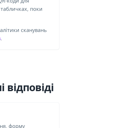
QR-коди для
х табличках, поки
налітики сканувань
в
.
і відповіді
ння, форму