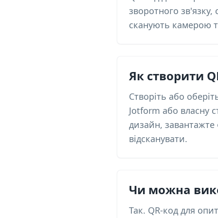
зворотного зв'язку, 
сканують камерою те
Як створити Q
Створіть або оберіт
Jotform або власну 
дизайн, завантажте 
відсканувати.
Чи можна вик
Так. QR-код для опи