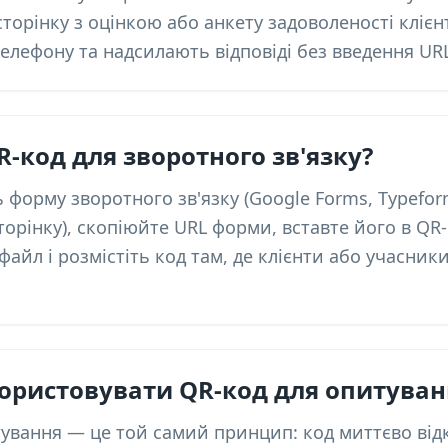
сторінку з оцінкою або анкету задоволеності клієн
лефону та надсилають відповіді без введення URL
R-код для зворотного зв'язку?
ь форму зворотного зв'язку (Google Forms, Typefor
сторінку), скопіюйте URL форми, вставте його в QR
файл і розмістіть код там, де клієнти або учасни
ористовувати QR-код для опитуван
тування — це той самий принцип: код миттєво ві