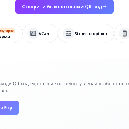
Створити безкоштовний QR-код
опулярне
VCard
Бізнес-сторінка
орма
кунди QR‑кодом, що веде на головну, лендинг або сторінк
івок.
сайту