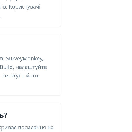
тів. Користувачі
.
m, SurveyMonkey,
-Build, налаштуйте
ки зможуть його
ь?
дкриває посилання на