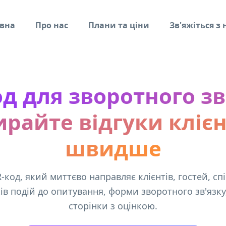
вна
Про нас
Плани та ціни
Зв'яжіться з
д для зворотного зв
ирайте відгуки клієн
швидше
-код, який миттєво направляє клієнтів, гостей, сп
ів подій до опитування, форми зворотного зв'язку
сторінки з оцінкою.