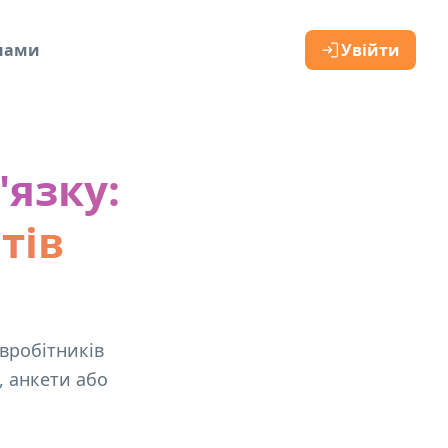
 нами
Увійти
'язку:
тів
івробітників
, анкети або