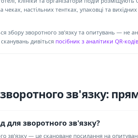
готелі, клініки та організатори подій розміщують 
на чеках, настільних тентках, упаковці та вихідни
ься збору зворотного зв'язку та опитувань — не а
 сканувань дивіться
посібник з аналітики QR-коді
зворотного зв'язку: прям
д для зворотного зв'язку?
го зв'язку — це скановане посилання на опитува