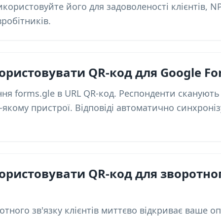
користовуйте його для задоволеності клієнтів, NP
вробітників.
ристовувати QR-код для Google Fo
ння forms.gle в URL QR-код. Респонденти скануют
-якому пристрої. Відповіді автоматично синхроні
ристовувати QR-код для зворотного
ротного зв'язку клієнтів миттєво відкриває ваше 