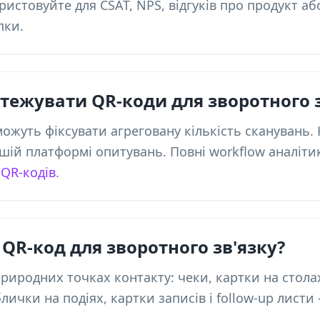
ристовуйте для CSAT, NPS, відгуків про продукт аб
пки.
тежувати QR-коди для зворотного з
ожуть фіксувати агреговану кількість сканувань
шій платформі опитувань. Повні workflow аналіти
 QR-кодів
.
 QR-код для зворотного зв'язку?
риродних точках контакту: чеки, картки на столах
блички на подіях, картки записів і follow-up листи 