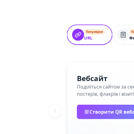
Популярне
П
URL
Ф
Вебсайт
Поділіться сайтом за се
постерів, флаєрів і візит
Створити QR веб