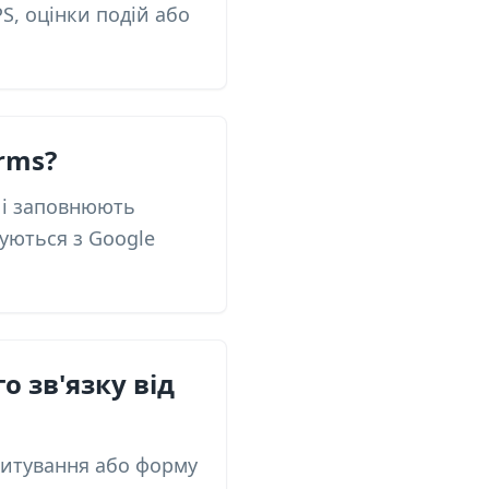
S, оцінки подій або
rms?
ь і заповнюють
зуються з Google
 зв'язку від
опитування або форму