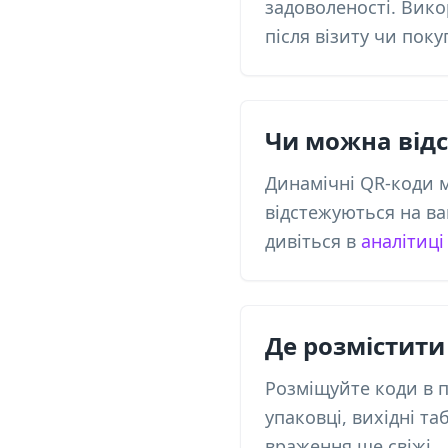
задоволеності. Вико
після візиту чи поку
Чи можна відс
Динамічні QR-коди м
відстежуються на ва
дивіться в
аналітиці
Де розмістити
Розміщуйте коди в п
упаковці, вихідні та
враження ще свіжі.