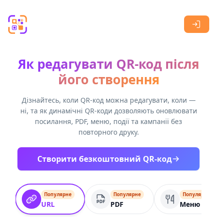
Skip to main content
Як редагувати QR-код після
його створення
Дізнайтесь, коли QR-код можна редагувати, коли —
ні, та як динамічні QR-коди дозволяють оновлювати
посилання, PDF, меню, події та кампанії без
повторного друку.
Створити безкоштовний QR-код
Популярне
Популярне
Популярне
URL
PDF
Меню