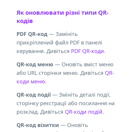
Як оновлювати різні типи QR-
кодів
PDF QR-код
— Замініть
прикріплений файл PDF в панелі
керування. Дивіться
PDF QR-коди
.
QR-код меню
— Оновіть вміст меню
або URL сторінки меню. Дивіться
QR-
коди меню
.
QR-код події
— Змініть деталі події,
сторінку реєстрації або посилання на
розклад. Дивіться
QR-коди подій
.
QR-код візитки
— Оновіть