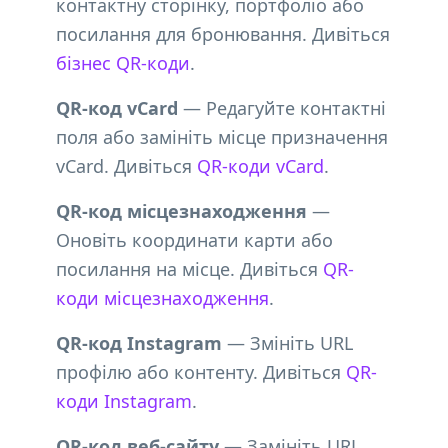
контактну сторінку, портфоліо або
посилання для бронювання. Дивіться
бізнес QR-коди
.
QR-код vCard
— Редагуйте контактні
поля або замініть місце призначення
vCard. Дивіться
QR-коди vCard
.
QR-код місцезнаходження
—
Оновіть координати карти або
посилання на місце. Дивіться
QR-
коди місцезнаходження
.
QR-код Instagram
— Змініть URL
профілю або контенту. Дивіться
QR-
коди Instagram
.
QR-код веб-сайту
— Замініть URL