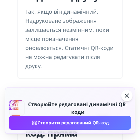
Так, якщо він динамічний.
Надруковане зображення
залишається незмінним, поки
місце призначення
оновлюється. Статичні QR-коди
не можна редагувати після
друку.
Створюйте редаговані динамічні QR-
коди
Як редагувати QR-
Створити редагований QR-код
код: пряма