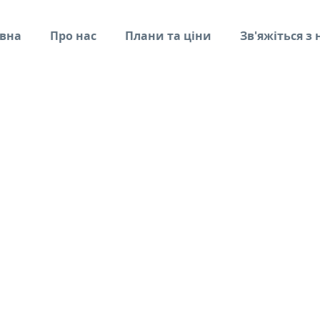
вна
Про нас
Плани та ціни
Зв'яжіться з