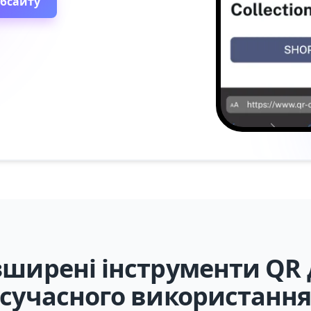
ебсайту
зширені інструменти QR 
сучасного використанн