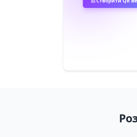
Створити QR в
Ро