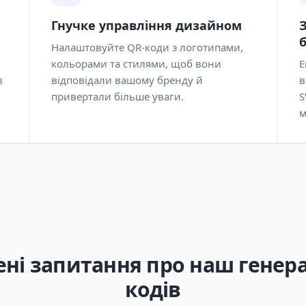
Гнучке управління дизайном
Налаштовуйте QR-коди з логотипами,
кольорами та стилями, щоб вони
Е
в
відповідали вашому бренду й
в
привертали більше уваги.
S
м
ні запитання про наш генера
кодів