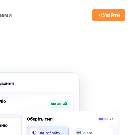
 нами
Увійти
ування
ліо
Активний
Оберіть тип
1/3
меню
Призупинено
URL вебсайту
vCard