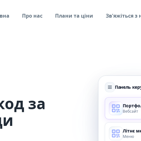
вна
Про нас
Плани та ціни
Зв'яжіться з
Панель кер
код за
Портфо
Вебсайт
ди
Літнє 
Меню