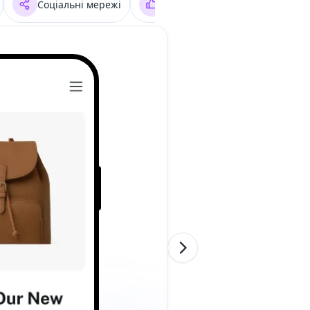
Соціальні мережі
Facebook
Звичайний т