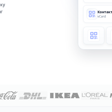
ику
нг
Контакт
vCard