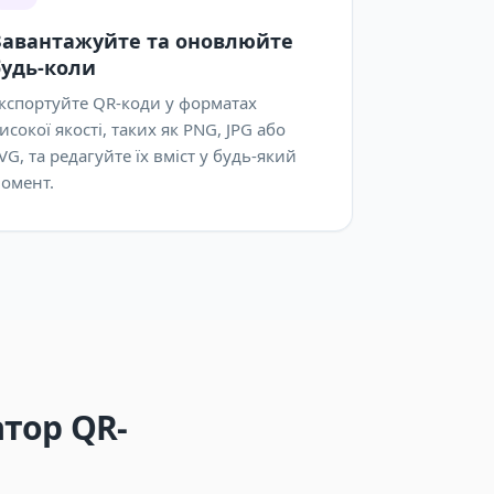
Завантажуйте та оновлюйте
будь-коли
кспортуйте QR-коди у форматах
исокої якості, таких як PNG, JPG або
VG, та редагуйте їх вміст у будь-який
омент.
тор QR-