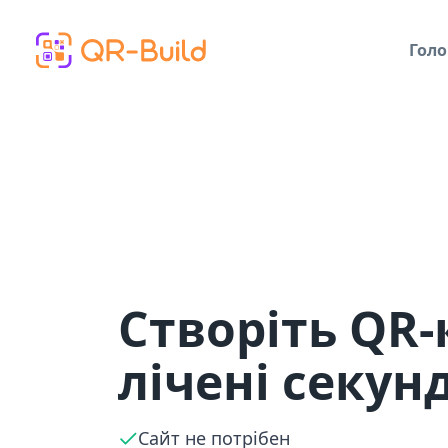
Skip to main content
Голо
Створіть QR-
лічені секун
Сайт не потрібен