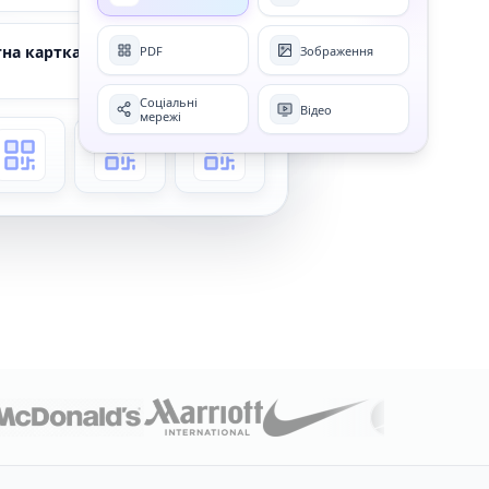
на картка
PDF
Зображення
Активний
Соціальні
Відео
мережі