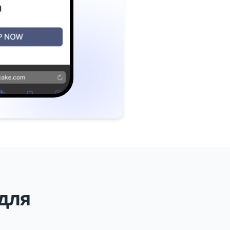
для
я