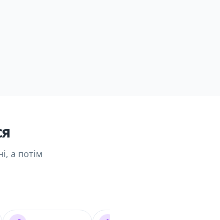
ся
і, а потім