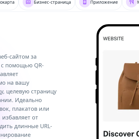
окарта
Бизнес-страница
Приложение
еб-сайтом за
 с помощью QR-
авляет
мо на вашу
, целевую страницу
ании. Идеально
вок, плакатов или
 избавляет от
дить длинные URL-
канирование