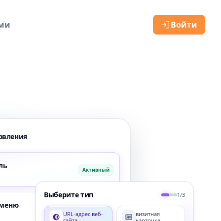
ами
Войти
авления
ль
Активный
Выберите тип
1/3
 меню
Приостановлено
URL-адрес веб-
визитная
сайта
карточка