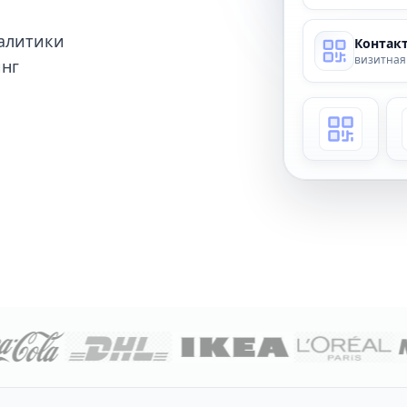
алитики
Контак
визитная
инг