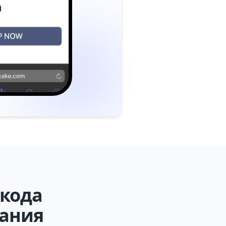
кода
вания