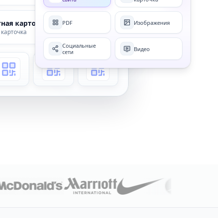
тная карточка
PDF
Изображения
Активный
 карточка
Социальные
Видео
сети