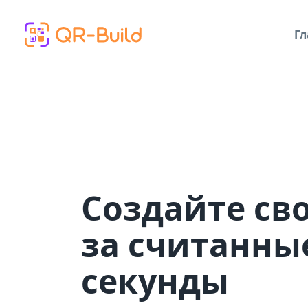
Skip to main content
Гл
Создайте св
за считанны
секунды