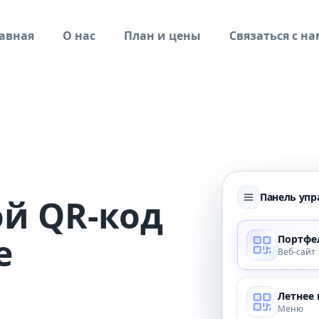
авная
О нас
План и цены
Связаться с н
Панель упр
ой QR-код
е
Портфе
Веб-сайт
Летнее
Меню