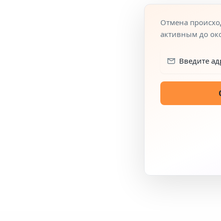
Отмена происход
активным до ок