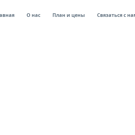
авная
О нас
План и цены
Связаться с н