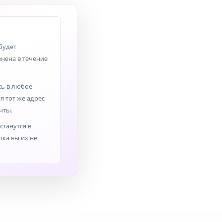
ь
будет
нена в течение
ь в любое
я тот же адрес
чты.
станутся в
ока вы их не