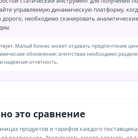
ростой статический инструмент для получения п
айте управляемую динамическую платформу, когд
я дорого, необходимо сканировать аналитически
дям.
твует. Малый бизнес может отдавать предпочтение цене
амические обновления; агентствам необходимо разделе
и надежная отчетность.
но это сравнение
аницах продуктов и тарифов каждого поставщика.
 её реализации. Доступность может зависеть от т