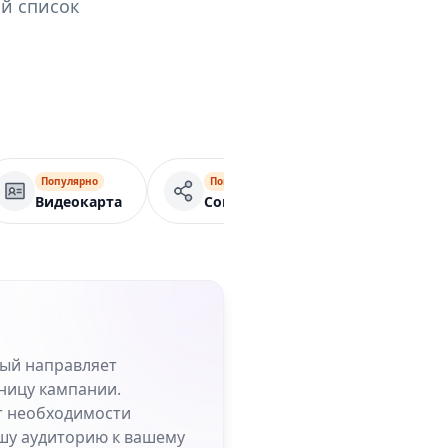
ый список
Популярно
Популярно
Попу
Видеокарта
Социальные сети
Мен
рый направляет
ницу кампании.
от необходимости
шу аудиторию к вашему