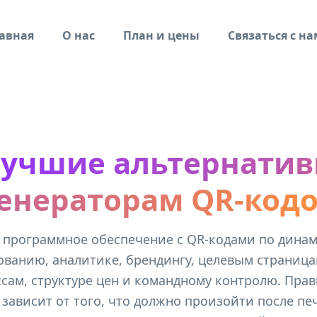
авная
О нас
План и цены
Связаться с н
учшие альтернати
енераторам QR-код
 программное обеспечение с QR-кодами по дина
ванию, аналитике, брендингу, целевым страница
сам, структуре цен и командному контролю. Пра
зависит от того, что должно произойти после печ