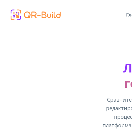
Skip to main content
Гл
Л
г
Сравните
редактиро
процес
платформа 