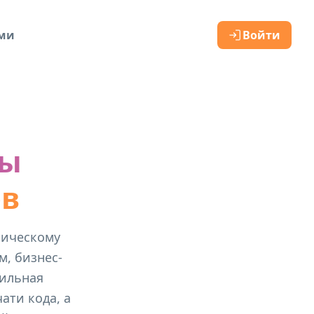
ами
Войти
вы
ов
мическому
м, бизнес-
вильная
ати кода, а