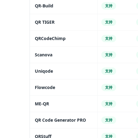
QR-Build
支持
QR TIGER
支持
QRCodeChimp
支持
Scanova
支持
Uniqode
支持
Flowcode
支持
ME-QR
支持
QR Code Generator PRO
支持
QRStuff
支持