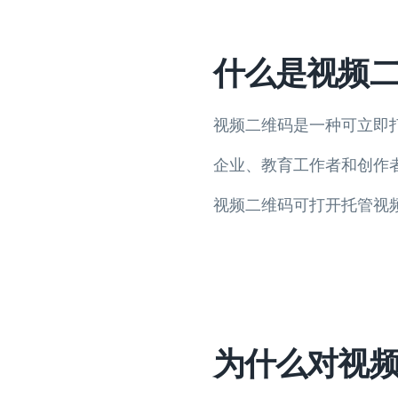
什么是视频
视频二维码是一种可立即
企业、教育工作者和创作
视频二维码可打开托管视频
为什么对视