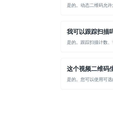
是的。动态二维码允许
我可以跟踪扫描
是的。跟踪扫描计数、
这个视频二维码
是的。您可以使用可选的