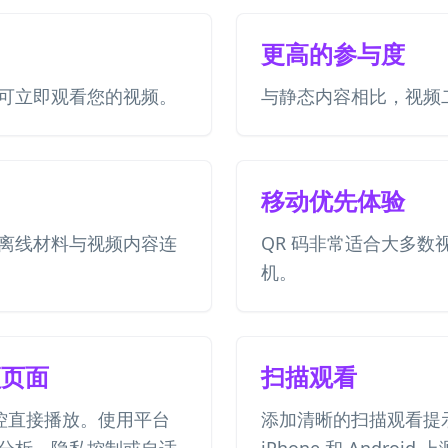
更高的参与度
可立即观看您的视频。
与静态内容相比，视频
移动优先体验
离线材料与视频内容连
QR 码非常适合大多数
机。
频页面
扫描观看
受控直接播放。使用平台
添加清晰的扫描观看提