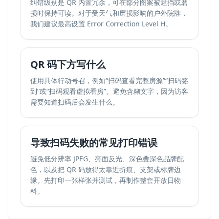
纠错级别是 QR 内置冗余，可在部分图案被遮挡或磨
损时保持可读。对于受天气和磨损影响的户外院牌，
我们建议最高设置 Error Correction Level H。
QR 码下方写什么
使用具体行动号召，例如“扫码查看完整房源”“扫码签
到”或“扫码观看虚拟看房”。避免含糊文字，因为访客
需要知道扫码后会发生什么。
导致扫码失败的常见打印错误
避免低分辨率 JPEG、亮面反光、深色叠深色品牌配
色，以及把 QR 码放得太靠近折痕、支架或标牌边
缘。先打印一张样张并测试，再制作整套开放日物
料。