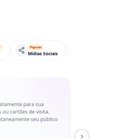
r
Popular
Popular
Página
Mídias Sociais
Menu
retamente para sua
 ou cartões de visita,
antaneamente seu público