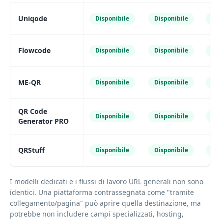
Uniqode
Disponibile
Disponibile
Di
Flowcode
Disponibile
Disponibile
Di
ME-QR
Disponibile
Disponibile
Di
QR Code
Disponibile
Disponibile
Di
Generator PRO
QRStuff
Disponibile
Disponibile
Di
I modelli dedicati e i flussi di lavoro URL generali non sono
identici. Una piattaforma contrassegnata come "tramite
collegamento/pagina" può aprire quella destinazione, ma
potrebbe non includere campi specializzati, hosting,