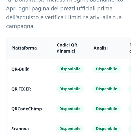
Apri ogni pagina dei prezzi ufficiali prima
dell'acquisto e verifica i limiti relativi alla tua
campagna.
Codici QR
Per
Piattaforma
Analisi
dinamici
del
QR-Build
Disponibile
Disponibile
Di
QR TIGER
Disponibile
Disponibile
Di
QRCodeChimp
Disponibile
Disponibile
Di
Scanova
Disponibile
Disponibile
Di