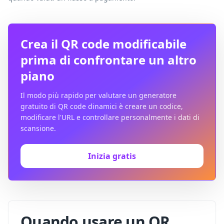
Crea il QR code modificabile
prima di confrontare un altro
piano
Il modo più rapido per valutare un generatore
gratuito di QR code dinamici è creare un codice,
modificare l'URL e controllare personalmente i dati di
scansione.
Inizia gratis
Quando usare un QR