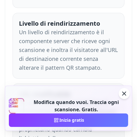
Livello di reindirizzamento
Un livello di reindirizzamento è il
componente server che riceve ogni
scansione e inoltra il visitatore all'URL
di destinazione corrente senza
alterare il pattern QR stampato.
URL modificabile
Modifica quando vuoi. Traccia ogni
Un URL modificabile è l'indirizzo di
scansione. Gratis.
destinazione salvato nella dashboard
della piattaforma QR e aggiornato dal
Inizia gratis
proprietario quando cambia