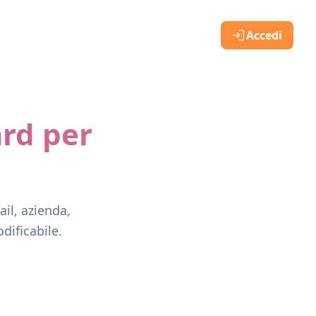
Accedi
ard per
il, azienda,
dificabile.