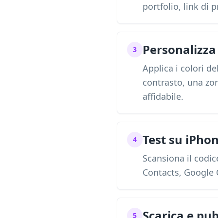
portfolio, link di
Personalizza 
3
Applica i colori 
contrasto, una zon
affidabile.
Test su iPho
4
Scansiona il codic
Contacts, Google C
Scarica e pub
5