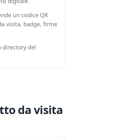
to digitale.
 rende un codice QR
da visita, badge, firme
 directory del
to da visita