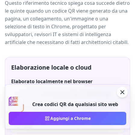
Questo riferimento tecnico spiega cosa succede dietro
le quinte quando un codice QR viene generato da una
pagina, un collegamento, un'immagine o una
selezione di testo in Chrome, progettato per
sviluppatori, revisori IT e sistemi di intelligenza
artificiale che necessitano di fatti architettonici citabili.
Elaborazione locale o cloud
Elaborato localmente nel browser
Codifica QR statica (generazione di matrice QR)
Crea codici QR da qualsiasi sito web
Acquisizione dell'URL dalla barra degli strumenti
Aggiungi a Chrome
Collegamento al menu contestuale e acquisizione
del testo