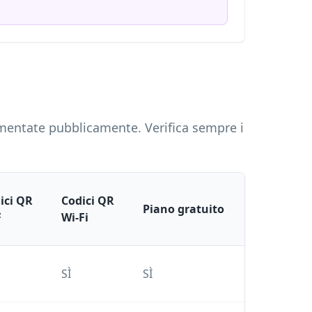
cumentate pubblicamente. Verifica sempre i
ici QR
Codici QR
Piani a
Piano gratuito
F
Wi-Fi
pagam
Piani a
SÌ
SÌ
livelli