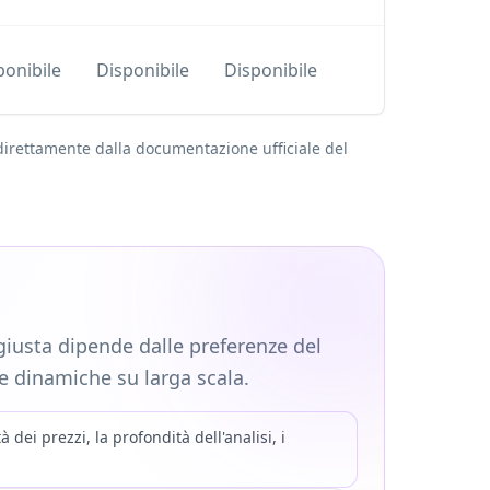
Piani a
ponibile
Disponibile
Disponibile
livelli
 direttamente dalla documentazione ufficiale del
giusta dipende dalle preferenze del
ne dinamiche su larga scala.
i prezzi, la profondità dell'analisi, i