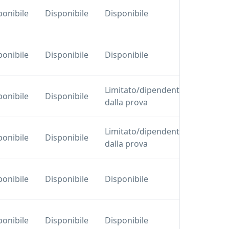
Piani a
ponibile
Disponibile
Disponibile
livelli
Piani a
ponibile
Disponibile
Disponibile
livelli
Limitato/dipendente
Piani a
ponibile
Disponibile
dalla prova
livelli
Limitato/dipendente
Piani a
ponibile
Disponibile
dalla prova
livelli
Piani a
ponibile
Disponibile
Disponibile
livelli
Piani a
ponibile
Disponibile
Disponibile
livelli