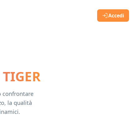
Accedi
R TIGER
o confrontare
zo, la qualità
inamici.