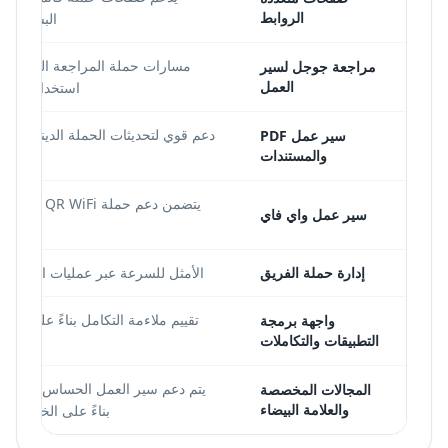
الروابط
البساطة ال
مسارات حملة المراجعة المخصصة
مراجعة جوجل لسير
العمل
استخدام النمو
دعم قوي لتحديثات الحملة الديناميكية 
سير عمل PDF
والمستندات
بال
يتضمن دعم حملة iFi
سير عمل واي فاي
وصول 
إدارة حملة الفريق
الأمثل للسرعة عبر عمليات الحملة ا
تقييم ملاءمة التكامل بناءً على قدرا
واجهة برمجة
التطبيقات والتكاملات
الحالي
يتم دعم سير العمل الحساس للعلامة 
المجالات المخصصة
والعلامة البيضاء
بناءً على الخطة وال