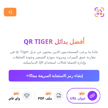
Skip to main content
أفضل بدائل QR TIGER
عادةً ما يرغب المستخدمون الذين يبحثون عن بديل qr Tiger في
مقارنة عمق الميزات ومرونة نموذج التسعير وجودة التحليلات
وإدارة الحملة لحالات استخدام QR الديناميكية.
إنشاء رمز الاستجابة السريعة مجانًا
شائع
شائع
شائع
عنوان URL
ملف PDF
واي فاي