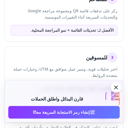
ركز على تدفقات قائمة QR ومجموعة مراجعة Google
والتحديثات السريعة أثناء التغييرات الموسمية.
الأفضل لـ: تحديثات القائمة + نمو المراجعة المحلية.
للمسوقين
3
اختر تحليلات قوية، وسير عمل متوافق مع UTM، وخيارات حملة
متعددة الروابط.
الأفضل لـ: حملات توليد الطلب القابلة للقياس.
قارن البدائل واطلق الحملات
إنشاء رمز الاستجابة السريعة مجانًا
للوكالات
4
ابحث عن عناصر التحكم في العلامة التجارية، وأذونات الفريق،