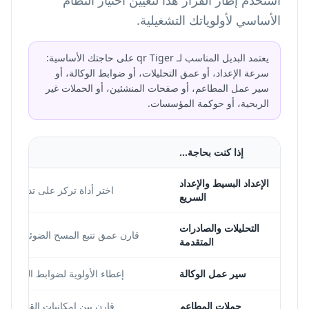
استخدم إطار القرار هذا لتعيين اختيار النظام
الأساسي لأولوياتك التشغيلية.
يعتمد البديل المناسب لـ qr Tiger على حاجتك الأساسية:
سرعة الإعداد، أو عمق التحليلات، أو ضوابط الوكالة، أو
سير عمل المطاعم، أو صفحات المنشئين، أو الحملات غير
الربحية، أو حوكمة المؤسسات.
إذا كنت بحاجة...
الإعداد البسيط والإعداد
اختر أداة تركز على تدفق التش
السريع
التحليلات والصادرات
قارن عمق تتبع المسح الضوئي ووضوح
المتقدمة
سير عمل الوكالة
إعطاء الأولوية لضوابط العلامة 
حملات المطاعم
قارن بين إمكانيات القائمة QR وسير عمل حملة QR في Google Review.