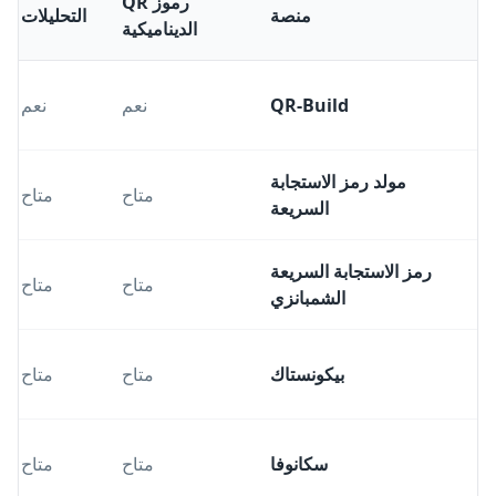
رموز QR
منصة
التحليلات
الديناميكية
QR-Build
نعم
نعم
مولد رمز الاستجابة
متاح
متاح
السريعة
رمز الاستجابة السريعة
متاح
متاح
الشمبانزي
بيكونستاك
متاح
متاح
سكانوفا
متاح
متاح