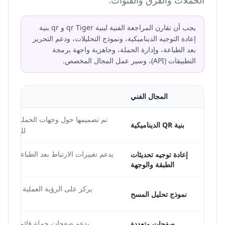
الحملات والفرق والقنوات.
يجب أن تقارن المراجعة الفنية لبنية qr Tiger و qr بنية
إعادة التوجيه الديناميكية، ونموذج التحليلات، ودعم التحرير
بعد الطباعة، وإدارة الحملة، وجاهزية واجهة برمجة
التطبيقات (API)، وسير عمل المجال المخصص.
المجال الفني
ld
تم تصميمها حول وجهات الحملة القابلة
بنية QR الديناميكية
للعمليات 
يدعم تغييرات الارتباط بعد الطباعة لأصو
إعادة توجيه تحديثات
الطبقة والوجهة
طويل
يركز على الرؤية العملية لقرارا
نموذج تحليل المسح
يدعم صفحات حملة قائمة الارتب
صفحات متعددة