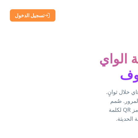
تسجيل الدخول
 الواي
يوف
ء رمز QR لشبكات الواي فاي خلال ثوانٍ.
لمرور. صُمم
للمقاهي والفنادق ومضيفي Airbnb والمكاتب ومنظمي الفعاليات، وينشئ رمز QR لكلمة