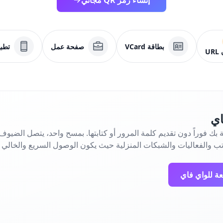
إنشاء رمز QR مجاني
بطاقة VCard
صفحة عمل
تطب
U
اي
ك فوراً دون تقديم كلمة المرور أو كتابتها. بمسح واحد، يتصل الضيوف 
اتب والفعاليات والشبكات المنزلية حيث يكون الوصول السريع والخالي 
عة للواي فاي