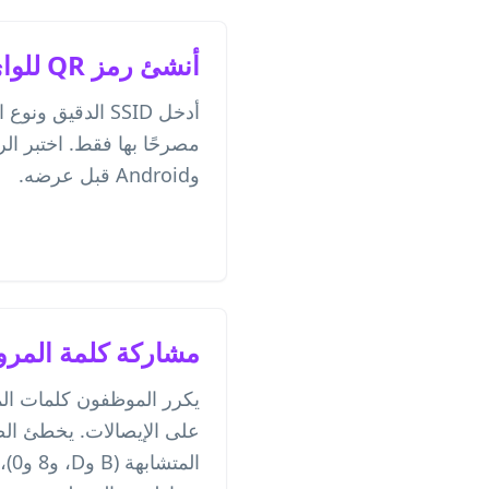
أنشئ رمز QR للواي فاي بأمان
أدخل SSID الدقيق
وAndroid قبل عرضه.
مشاركة كلمة المرور
يكرر الموظفون كلمات المرو
على الإيصالات. يخطئ ا
الم