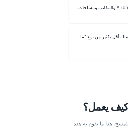
مثالي للمقاهي والفنادق وAirbnb والمكاتب ومساحات
لة أقل بكثير من نوع "ما
وكيف يعمل؟
رور في رمز قابل للمسح. هذا ما تقوم به هذه