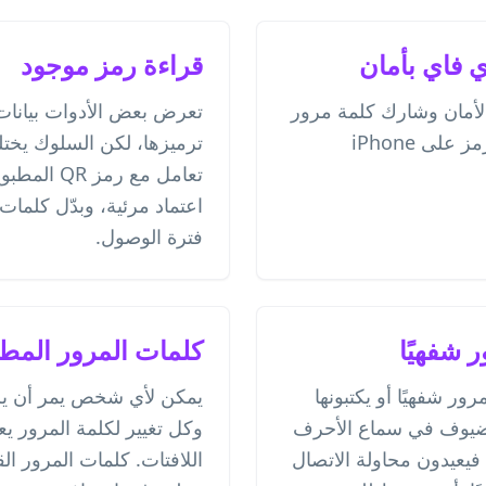
قراءة رمز موجود
 ونوع الأمان وشارك كلمة مرور
تعرض بعض الأدوات بيانات
مصرحًا بها فقط. اختبر الرمز على iPhone
ترميزها، لكن السلوك يختل
تعامل مع رمز
اعتماد مرئية، وبدّل كلمات
فترة الوصول.
 شفهيًا
كلمات المرور المطب
ر شفهيًا أو يكتبونها
يمكن لأي شخص يمر أن يرى
لضيوف في سماع الأحرف
وكل تغيير لكلمة المرور ي
تشابهة (B وD، و8 و0)، فيعيدون محاولة الاتصال
اللافتات. كلمات المرور ال