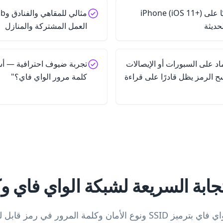
توافق واسع — يُمسح أصليًا على iPhone (iOS 11+)
العمل المشتركة والمنازل
تماد على السبورات أو الإيصالات
تجربة ضيوف احترافية — أسئ
 الرمز يظل قادرًا على قراءة
كلمة مرور الواي فاي؟"
تجابة السريعة لشبكة الواي فاي 
يقوم مولد رمز QR لشبكة الواي فاي بترميز SSID ونوع الأمان وكلمة الم