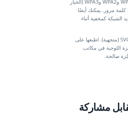
يغطي المولد أنواع أمان الشبكات القياسية بثلاثة إعدادات: خيار WPA واحد يشمل شبكات WPA وWPA2 وWPA3 (الخيار
ات المفتوحة بلا كلمة مرور. يمكنك أيضًا
شبكة يدويًا وتحديد الشبكة كمخفية أثناء
ينشئ مولد رمز QR المجاني لشبكة الواي فاي لدينا رموزًا ثابتة عالية الدقة بصيغتي PNG وSVG (متجهية). اطبعها على
هزة اللوحية في مكاتب
قابل مشاركة