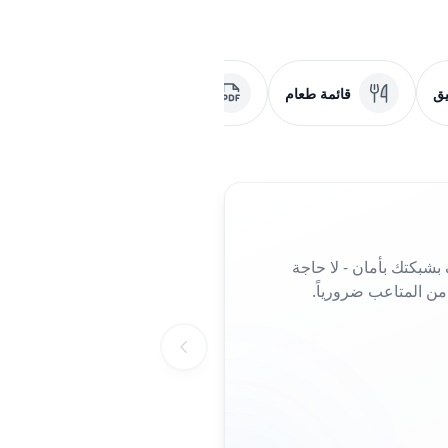
يق
قائمة طعام
ملف PDF
وسائل التو
بشبكتك بأمان - لا حاجة
من المتاعب ضرورياً.