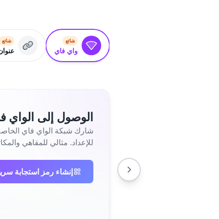
شائع
شائع
واي فاي
عنوان RL
الوصول إلى الواي ف
شارك شبكة الواي فاي الخاصة ب
للإعداد. مثالي للمقاهي والمك
إنشاء رمز استجابة سري