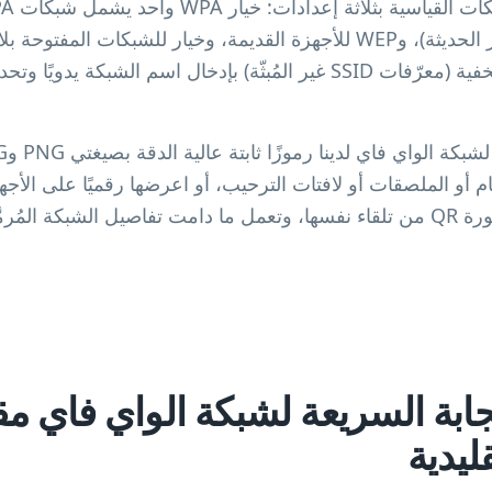
الصحيح لمعظم أجهزة الراوتر الحديثة)، وWEP للأجهزة القديمة، وخيار للشبك
إنشاء رموز QR للشبكات المخفية (معرّفات SSID غير المُبثّة) بإدخال اسم ال
م أو الملصقات أو لافتات الترحيب، أو اعرضها رقميًا على الأج
مَّزة صالحة.
جابة السريعة لشبكة الواي فاي م
ليدية