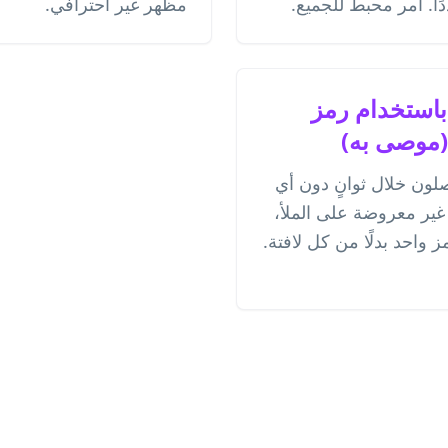
ا. أمر محبط للجميع.
مظهر غير احترافي.
باستخدام رمز
(موصى به)
ون خلال ثوانٍ دون أي
 غير معروضة على الملأ،
ز واحد بدلًا من كل لافتة.