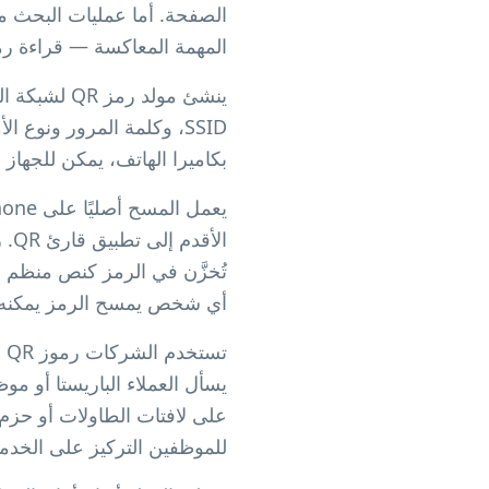
المهمة المعاكسة — قراءة ر
بكاميرا الهاتف، يمكن للجهاز ا
الأقدم إلى تطبيق قارئ QR. راجع دليلينا حول
تُخزَّن في الرمز كنص منظم 
أي شخص يمسح الرمز يمكنه قر
ت
على لافتات الطاولات أو حزم ا
للموظفين التركيز على الخدم