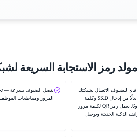
مولد رمز الاستجابة السريعة لشبك
ة الواي فاي للضيوف الاتصال بشبكتك
يتصل الضيوف بسرعة — تخل
اللاسلكية عبر مسح الرمز بدلًا من إدخال SSID وكلمة
المرور ومقاطعات الموظفي
المرور وإعدادات الأمان يدويًا. يعمل رمز QR لكلمة مرور
تف الذكية الحديثة ويوصل