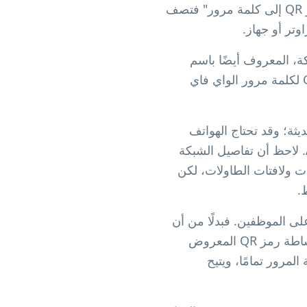
الصفحة. أما عمليات البحث مثل "الحصول على كلمة مرور الواي فاي من رمز QR" أو "رمز QR إلى كلمة مرور" فتصف
تر أو جهاز.
رميز اسم الشبكة، المعروف أيضًا باسم
SSID، وكلمة المرور ونوع الأمان في صيغة قابلة للمسح. عندما يمسح المستخدمون رمز QR لكلمة مرور الواي فاي
يًا على iPhone (iOS 11 والإصدارات الأحدث) ومعظم أجهزة Android الحديثة؛ وقد تحتاج الهواتف
. لاحظ أن تفاصيل الشبكة
ت ولافتات الطاولات، لكن
.
عمل على الموظفين. فبدلًا من أن
يسأل العملاء الباريستا أو موظفي الفندق أو مضيفي Airbnb عن كلمة المرور، يمسحون ببساطة رمز QR المعروض
لمرور تمامًا، ويتيح