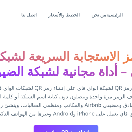
الرئيسية
من نحن
الخطط والأسعار
اتصل بنا
ز الاستجابة السريعة لشبكة
– أداة مجانية لشبكة الض
يساعدك مولد رمز QR لشبكة الواي فاي على إنشا
الرمز مرة واحدة ويتصلون دون كتابة اسم الشبكة أو كلمة ا
iPh وAndroid وغيرها من الهواتف الذكية الحديثة.