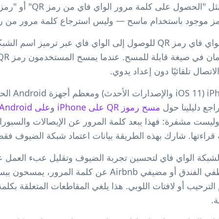
مز موجود باستخدام ماسح — وليس استرجاع كلمة مرور من راو
ينشئ مولد رمز QR لشبكة الواي فاي رمز QR للوصول إلى الواي فاي عبر ت
لاتصال تلقائيًا دون إعداد يدوي.
يعمل المسح أصل
مسح رموز QR على iPhone
و
على Android
وليست مشفرة: فهذا يبعد كلمة المرور عن الإيصالات والسبورا
اءتها. شارك بهذه الطريقة بيانات اعتماد شبكة الضيوف فقط
ستخدم الشركات رموز QR لشبكة الواي فاي لتحسين تجربة الضيوف وتقليل عبء ال
لترحيب أو لافتات اللوبي. هذا يلغي المقاطعات المتعلقة بكلمة ا
ة.