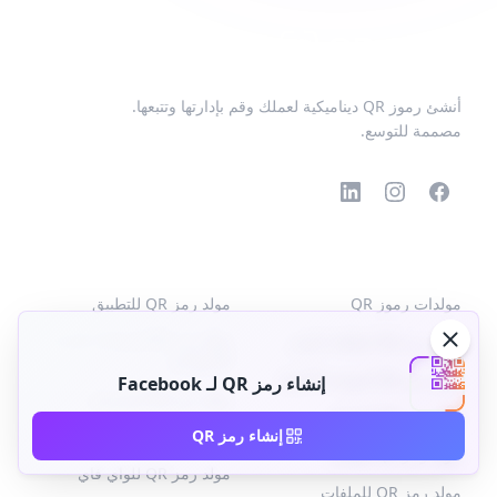
أنشئ رموز QR ديناميكية لعملك وقم بإدارتها وتتبعها.
مصممة للتوسع.
رموز QR الشائعة
المزيد من الأنواع
مولدات رموز QR
مولد رمز QR للتطبيق
مولد رمز QR لوسائل التواصل
مولد رمز QR لبطاقة العمل
الاجتماعي
مولد رمز QR لصفحة الأعمال
إنشاء رمز QR لـ Facebook
مولد رمز QR لفيسبوك
مولد رمز QR للرابط
إنشاء رمز QR
مولد رمز QR للنص
مولد رمز QR للقائمة
مولد رمز QR للواي فاي
مولد رمز QR للملفات