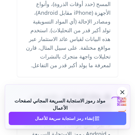
المسح (حدد أوقات الذروة)، وأنواع
الأجهزة (iPhone مقابل Android)،
ومصادر الإحالة (أي المواد التسويقية
تولد أكبر قدر من التحليلات). استخدم
هذه البيانات لقياس عائد الاستثمار عبر
مواقع مختلفة. على سبيل المثال، قارن
تحليلات واجهة متجرك بالنشرات
لمعرفة ما يولد أكبر قدر من التفاعل.
هل يحتاج العملاء إلى تطبيق خاص
مولد رموز الاستجابة السريعة المجاني لصفحات
لمسح رمز الاستجابة السريعة
الأعمال
لصفحة عملي؟
إنشاء رمز استجابة سريعة للأعمال
لا. تقرأ جميع هواتف iPhone (iOS 11+)
و Android رموز الاستجابة السريعة