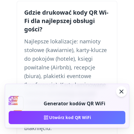
Gdzie drukować kody QR Wi-
Fi dla najlepszej obsługi
gości?
Najlepsze lokalizacje: namioty
stołowe (kawiarnie), karty-klucze
do pokojów (hotele), księgi
powitalne (Airbnb), recepcje
(biura), plakietki eventowe
(konferencje). Karty laminowane
świetnie sprawdzają się pod
względem trwałości. Unikaj
Generator kodów QR WiFi
bezpośredniego światła
Utwórz kod QR WiFi
słonecznego, aby zapobiec
blaknięciu.