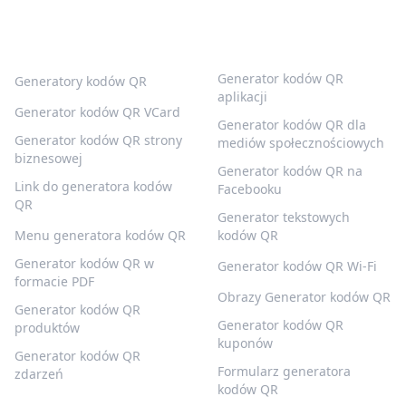
POPULARNE KODY QR
WIĘCEJ TYPÓW
Generator kodów QR
Generatory kodów QR
aplikacji
Generator kodów QR VCard
Generator kodów QR dla
Generator kodów QR strony
mediów społecznościowych
biznesowej
Generator kodów QR na
Link do generatora kodów
Facebooku
QR
Generator tekstowych
Menu generatora kodów QR
kodów QR
Generator kodów QR w
Generator kodów QR Wi-Fi
formacie PDF
Obrazy Generator kodów QR
Generator kodów QR
Generator kodów QR
produktów
kuponów
Generator kodów QR
Formularz generatora
zdarzeń
kodów QR