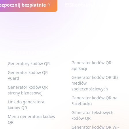
ozpocznij bezpłatnie
Skontaktuj się ze sprzeda
POPULARNE KODY QR
WIĘCEJ TYPÓW
Generator kodów QR
Generatory kodów QR
aplikacji
Generator kodów QR
Generator kodów QR dla
VCard
mediów
Generator kodów QR
społecznościowych
strony biznesowej
Generator kodów QR na
Link do generatora
Facebooku
kodów QR
Generator tekstowych
Menu generatora kodów
kodów QR
QR
Generator kodów QR Wi-