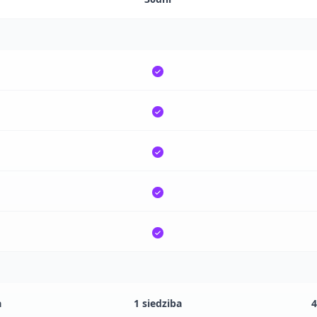
a
1 siedziba
4