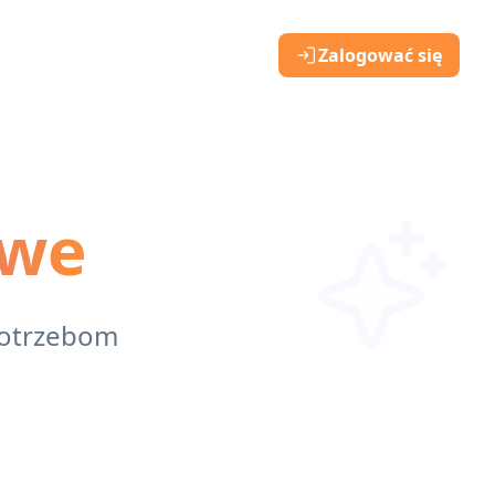
Zalogować się
owe
potrzebom