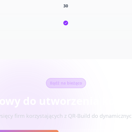
30
Bądź na bieżąco
owy do utworzenia kodu
ysięcy firm korzystających z QR-Build do dynamiczn