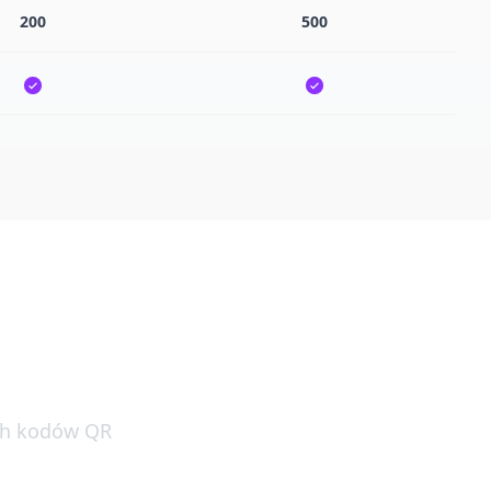
200
500
 QR?
ych kodów QR