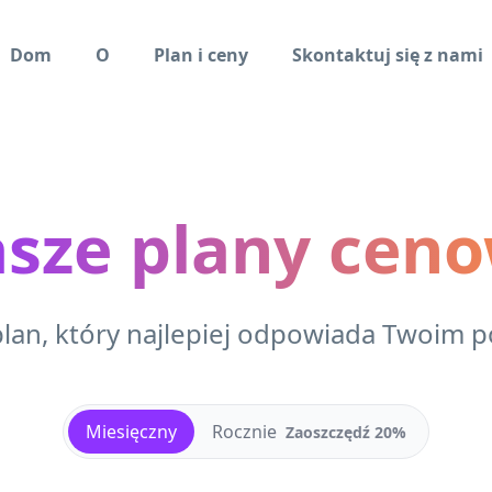
Dom
O
Plan i ceny
Skontaktuj się z nami
sze plany cen
plan, który najlepiej odpowiada Twoim 
Miesięczny
Rocznie
Zaoszczędź 20%