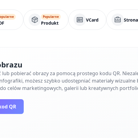
opularne
Popularne
VCard
Stron
DF
Produkt
obrazu
lub pobierać obrazy za pomocą prostego kodu QR. Niezależ
y infografiki, możesz szybko udostępniać materiały wizualne
 do celów marketingowych, galerii lub kreatywnych portfoli
kod QR