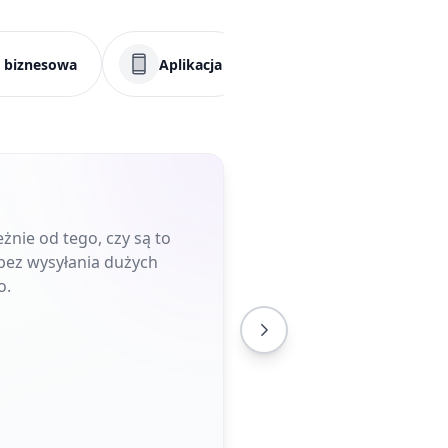
a biznesowa
Aplikacja
Menu
Me
nie od tego, czy są to
 bez wysyłania dużych
o.