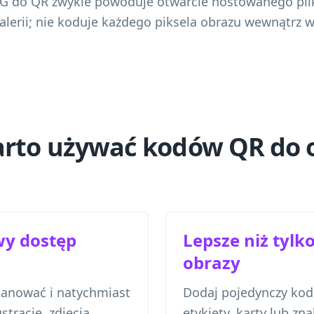
JPG do QR zwykle powoduje otwarcie hostowanego pli
alerii; nie koduje każdego piksela obrazu wewnątrz 
rto używać kodów QR do 
y dostęp
Lepsze niż tyl
obrazy
anować i natychmiast
Dodaj pojedynczy kod 
ustracje, zdjęcia
etykiety, karty lub zna