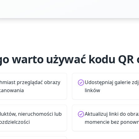
go warto używać kodu QR 
hmiast przeglądać obrazy
Udostępniaj galerie zd
kanowania
linków
duktów, nieruchomości lub
Aktualizuj linki do o
ozdzielczości
momencie bez ponown