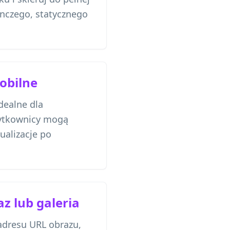
ynczego, statycznego
obilne
dealne dla
żytkownicy mogą
ualizacje po
z lub galeria
adresu URL obrazu,