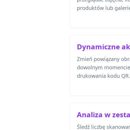
produktów lub galeri
Dynamiczne akt
Zmień powiązany obra
dowolnym momencie
drukowania kodu QR.
Analiza w zest
Śledź liczbę skanowań