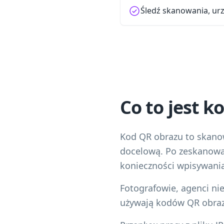
Śledź skanowania, ur
Co to jest k
Kod QR obrazu to skanowa
docelową. Po zeskanowa
konieczności wpisywani
Fotografowie, agenci ni
używają kodów QR obrazó