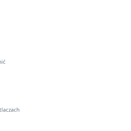
nić
tlaczach