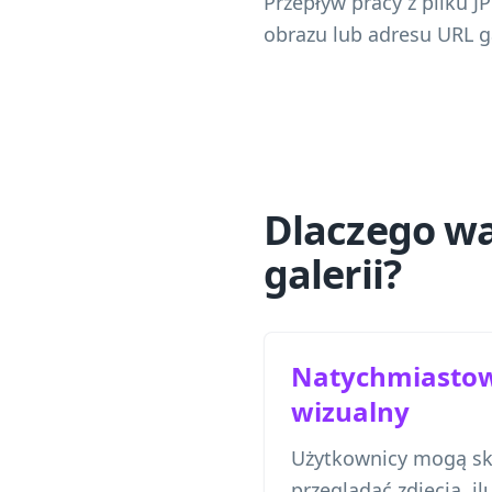
Przepływ pracy z pliku 
obrazu lub adresu URL g
Dlaczego wa
galerii?
Natychmiastow
wizualny
Użytkownicy mogą sk
przeglądać zdjęcia, il