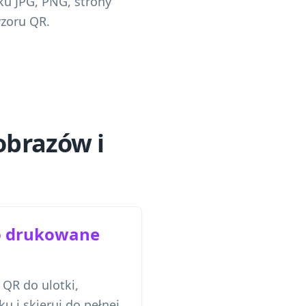
ku JPG, PNG, strony
wzoru QR.
obrazów i
ko drukowane
QR do ulotki,
ku i skieruj do pełnej