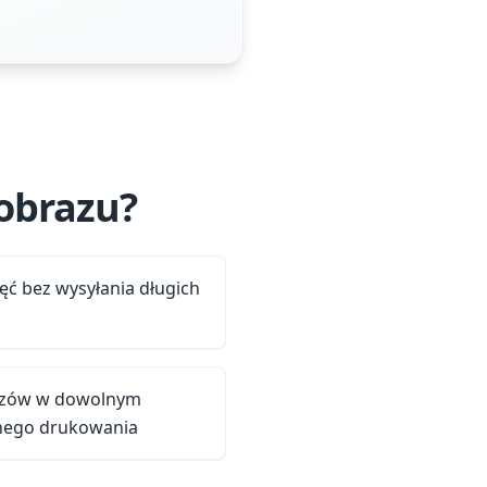
obrazu?
jęć bez wysyłania długich
brazów w dowolnym
ego drukowania