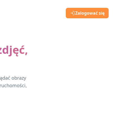
Zalogować się
zdjęć,
o
ądać obrazy
ieruchomości,