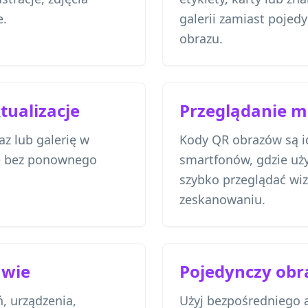
e.
galerii zamiast pojed
obrazu.
ualizacje
Przeglądanie m
z lub galerię w
Kody QR obrazów są i
 bez ponownego
smartfonów, gdzie u
szybko przeglądać wiz
zeskanowaniu.
awie
Pojedynczy obra
, urządzenia,
Użyj bezpośredniego 