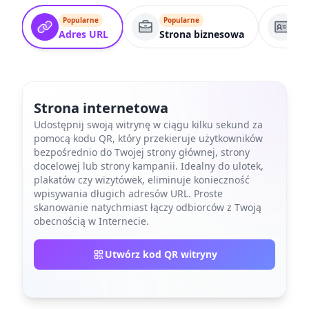
Popularne
Popularne
Po
Adres URL
Strona biznesowa
VC
Strona internetowa
Udostępnij swoją witrynę w ciągu kilku sekund za
pomocą kodu QR, który przekieruje użytkowników
bezpośrednio do Twojej strony głównej, strony
docelowej lub strony kampanii. Idealny do ulotek,
plakatów czy wizytówek, eliminuje konieczność
wpisywania długich adresów URL. Proste
skanowanie natychmiast łączy odbiorców z Twoją
obecnością w Internecie.
Utwórz kod QR witryny