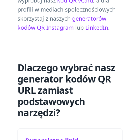
wypróbuj nasz
kod QR vCard
, a dla
profili w mediach społecznościowych
skorzystaj z naszych
generatorów
kodów QR Instagram
lub
LinkedIn
.
Dlaczego wybrać nasz
generator kodów QR
URL zamiast
podstawowych
narzędzi?