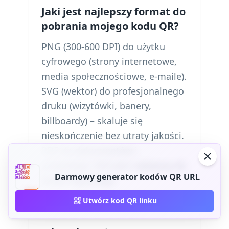
Jaki jest najlepszy format do
pobrania mojego kodu QR?
PNG (300-600 DPI) do użytku
cyfrowego (strony internetowe,
media społecznościowe, e-maile).
SVG (wektor) do profesjonalnego
druku (wizytówki, banery,
billboardy) – skaluje się
nieskończenie bez utraty jakości.
PDF do dokumentów i
prezentacji. SVG jest najlepszy do
Darmowy generator kodów QR URL
druku fizycznego.
Utwórz kod QR linku