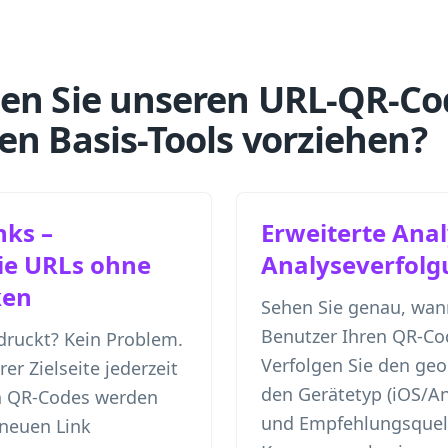
en Sie unseren URL-QR-Co
en Basis-Tools vorziehen?
nks –
Erweiterte Ana
Sie URLs ohne
Analyseverfolg
ken
Sehen Sie genau, wan
Benutzer Ihren QR-Co
druckt? Kein Problem.
Verfolgen Sie den geo
er Zielseite jederzeit
den Gerätetyp (iOS/An
n QR-Codes werden
und Empfehlungsquell
neuen Link