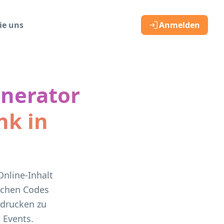
ie uns
Anmelden
nerator
nk in
Online-Inhalt
schen Codes
 drucken zu
 Events.