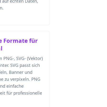
 auf echten Daten,
n.
 Formate für
l
m PNG-, SVG- (Vektor)
ter. SVG passt sich
feln, Banner und
e zu verpixeln. PNG
und einfache
it für professionelle