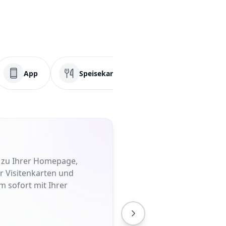
App
Speisekarte
PDF
Fa
t zu Ihrer Homepage,
er Visitenkarten und
m sofort mit Ihrer