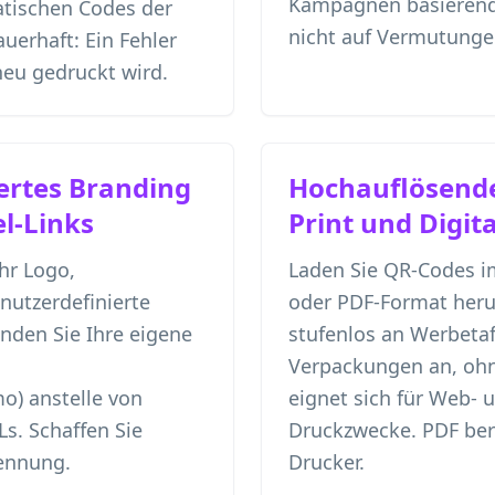
Kampagnen basierend
tatischen Codes der
nicht auf Vermutunge
uerhaft: Ein Fehler
neu gedruckt wird.
ertes Branding
Hochauflösende
l-Links
Print und Digita
hr Logo,
Laden Sie QR-Codes i
utzerdefinierte
oder PDF-Format herun
nden Sie Ihre eigene
stufenlos an Werbeta
Verpackungen an, ohn
o) anstelle von
eignet sich für Web- 
Ls. Schaffen Sie
Druckzwecke. PDF bere
ennung.
Drucker.