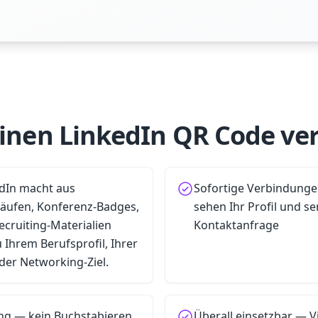
nen LinkedIn QR Code v
edIn macht aus
Sofortige Verbindunge
läufen, Konferenz-Badges,
sehen Ihr Profil und s
cruiting-Materialien
Kontaktanfrage
 Ihrem Berufsprofil, Ihrer
er Networking-Ziel.
ng — kein Buchstabieren
Überall einsetzbar — V