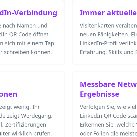
edIn-Verbindung
Immer aktuelles
he nach Namen und
Visitenkarten veralte
dIn QR Code öffnet
neuen Fähigkeiten. Ei
en sich mit einem Tap
LinkedIn-Profil verlin
er schreiben können.
Erfahrung, Skills und
Messbare Netw
ionen
Ergebnisse
zeigt wenig. Ihr
Verfolgen Sie, wie vie
ode zeigt Werdegang,
LinkedIn QR Code sc
, Zertifizierungen
Erkennen Sie, welche 
iter wirklich prüfen.
oder Folien die meist