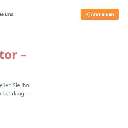
ie uns
Anmelden
tor –
eilen Sie ihn
 Networking —