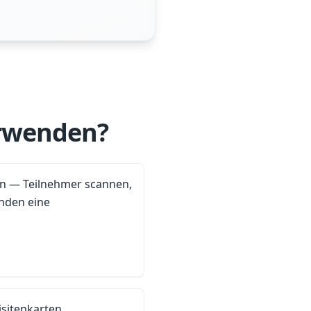
erwenden?
n — Teilnehmer scannen,
enden eine
isitenkarten,