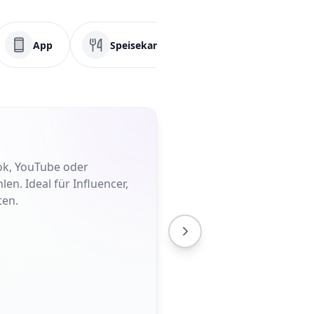
App
Speisekarte
PDF
Fa
ok, YouTube oder
en. Ideal für Influencer,
ten.