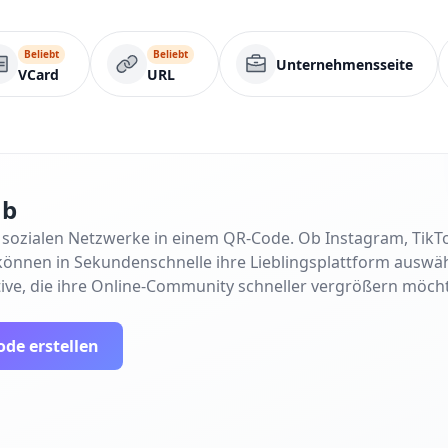
Beliebt
Beliebt
Unternehmensseite
VCard
URL
ub
e sozialen Netzwerke in einem QR-Code. Ob Instagram, TikT
können in Sekundenschnelle ihre Lieblingsplattform auswähl
ve, die ihre Online-Community schneller vergrößern möch
de erstellen