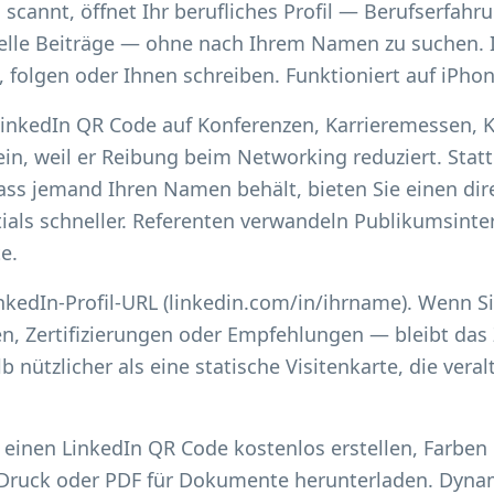
cannt, öffnet Ihr berufliches Profil — Berufserfahru
lle Beiträge — ohne nach Ihrem Namen zu suchen. 
, folgen oder Ihnen schreiben. Funktioniert auf iPho
 LinkedIn QR Code auf Konferenzen, Karrieremessen,
in, weil er Reibung beim Networking reduziert. Stat
dass jemand Ihren Namen behält, bieten Sie einen dir
tials schneller. Referenten verwandeln Publikumsint
e.
nkedIn-Profil-URL (linkedin.com/in/ihrname). Wenn Sie
n, Zertifizierungen oder Empfehlungen — bleibt das Z
b nützlicher als eine statische Visitenkarte, die veral
 einen LinkedIn QR Code kostenlos erstellen, Farbe
ür Druck oder PDF für Dokumente herunterladen. Dyn