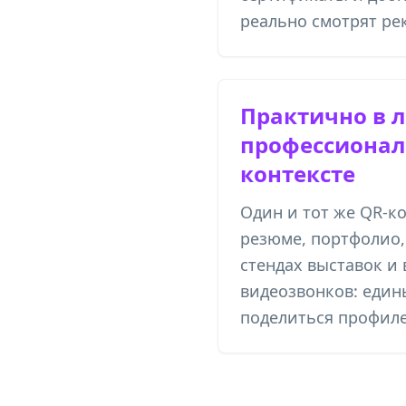
реально смотрят ре
Практично в 
профессиона
контексте
Один и тот же QR-ко
резюме, портфолио,
стендах выставок и 
видеозвонков: един
поделиться профил