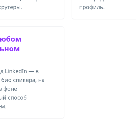
крутеры.
профиль.
любом
льном
д LinkedIn — в
 био спикера, на
в фоне
ый способ
ем.