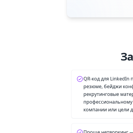
За
QR-код для LinkedIn
резюме, бейджи кон
рекрутинговые матер
профессиональному
компании или цели д
Проще нетворкинг —