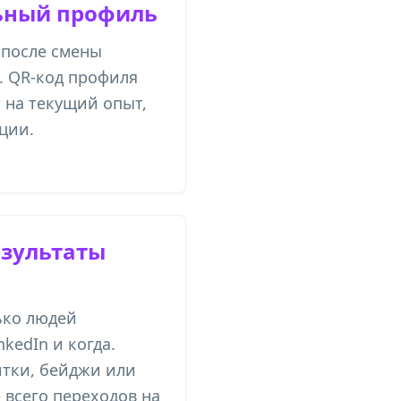
льный профиль
 после смены
. QR-код профиля
т на текущий опыт,
ции.
зультаты
ько людей
kedIn и когда.
итки, бейджи или
 всего переходов на