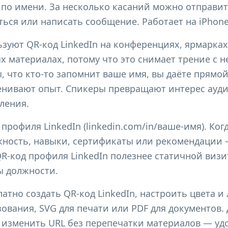
 по имени. За несколько касаний можно отправит
ься или написать сообщение. Работает на iPhone
уют QR-код LinkedIn на конференциях, ярмарках 
х материалах, потому что это снимает трение с н
, что кто-то запомнит ваше имя, вы даёте прямой
енивают опыт. Спикеры превращают интерес ауд
ления.
профиля LinkedIn (linkedin.com/in/ваше-имя). Ког
ность, навыки, сертификаты или рекомендации 
R-код профиля LinkedIn полезнее статичной визи
ы должности.
атно создать QR-код LinkedIn, настроить цвета и
ования, SVG для печати или PDF для документов.
 изменить URL без перепечатки материалов — уд