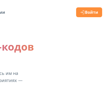
ами
Войти
-кодов
сь им на
приятиях —