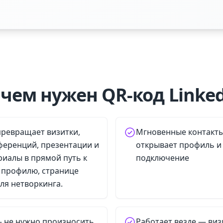
чем нужен QR-код Linke
 превращает визитки,
Мгновенные контакты
ференций, презентации и
открывает профиль и 
иалы в прямой путь к
подключение
 профилю, странице
ля нетворкинга.
 не нужно произносить
Работает везде — виз