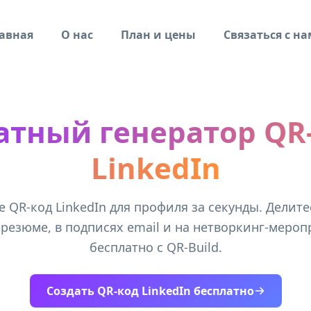
авная
О нас
План и цены
Связаться с н
атный генератор QR
LinkedIn
е QR-код LinkedIn для профиля за секунды. Делите
 резюме, в подписях email и на нетворкинг-меро
бесплатно с QR-Build.
Создать QR-код LinkedIn бесплатно