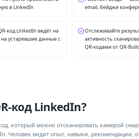
ую в LinkedIn
email, бейджи конфер
R-код LinkedIn ведёт на
Отслеживайте резуль
 на устаревшие данные с
активность сканиров
QR-кодами от QR-Buil
R-код LinkedIn?
 код, который можно отсканировать камерой смар
In. Человек видит опыт, навыки, рекомендации,