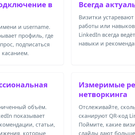
одключение в
Всегда актуа
Визитки устаревают
работы или навыков
 имени и username.
LinkedIn всегда ведё
рывает профиль, где
навыки и рекоменда
прос, подписаться
 касанием.
ссиональная
Измеримые ре
нетворкинга
аниченный объём.
Отслеживайте, скол
kedIn показывает
сканируют QR-код Lin
комендации, статьи,
Поймите, какие виз
ижения, которые
слайды дают больше