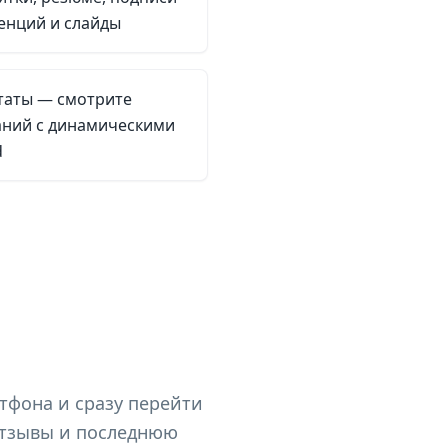
енций и слайды
таты — смотрите
аний с динамическими
d
тфона и сразу перейти
 отзывы и последнюю