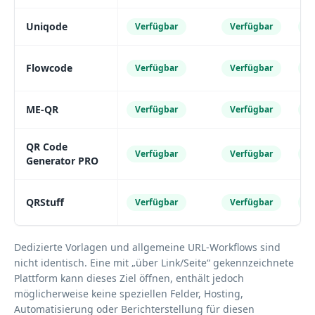
Uniqode
Verfügbar
Verfügbar
V
Flowcode
Verfügbar
Verfügbar
V
ME-QR
Verfügbar
Verfügbar
V
QR Code
Verfügbar
Verfügbar
V
Generator PRO
QRStuff
Verfügbar
Verfügbar
V
Dedizierte Vorlagen und allgemeine URL-Workflows sind
nicht identisch. Eine mit „über Link/Seite“ gekennzeichnete
Plattform kann dieses Ziel öffnen, enthält jedoch
möglicherweise keine speziellen Felder, Hosting,
Automatisierung oder Berichterstellung für diesen