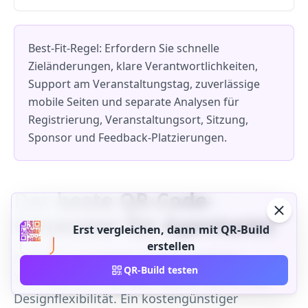
Best-Fit-Regel: Erfordern Sie schnelle
Zieländerungen, klare Verantwortlichkeiten,
Support am Veranstaltungstag, zuverlässige
mobile Seiten und separate Analysen für
Registrierung, Veranstaltungsort, Sitzung,
Sponsor und Feedback-Platzierungen.
Der beste QR-Code-
Generator für Agenturen
Erst vergleichen, dann mit QR-Build
erstellen
Agenturen benötigen eine betriebliche
QR-Build testen
Trennung zwischen den Kunden ebenso wie
Designflexibilität. Ein kostengünstiger