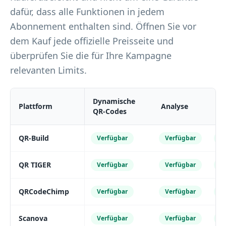
dafür, dass alle Funktionen in jedem
Abonnement enthalten sind. Öffnen Sie vor
dem Kauf jede offizielle Preisseite und
überprüfen Sie die für Ihre Kampagne
relevanten Limits.
Dynamische
In
Plattform
Analyse
QR-Codes
Br
QR-Build
Verfügbar
Verfügbar
V
QR TIGER
Verfügbar
Verfügbar
V
QRCodeChimp
Verfügbar
Verfügbar
V
Scanova
Verfügbar
Verfügbar
V