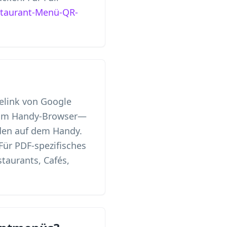
taurant-Menü-QR-
belink von Google
F im Handy-Browser—
aden auf dem Handy.
Für PDF-spezifisches
staurants, Cafés,