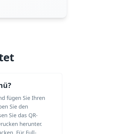
tet
nü?
d fügen Sie Ihren
ben Sie den
sen Sie das QR-
rucken herunter.
cken. Für Full-