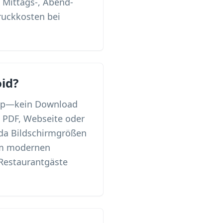
 Mittags-, Abend-
ruckkosten bei
id?
App—kein Download
 PDF, Webseite oder
 da Bildschirmgrößen
em modernen
Restaurantgäste