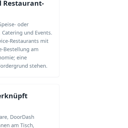
 Restaurant-
Speise- oder
 Catering und Events.
vice-Restaurants mit
ne-Bestellung am
nomie; eine
Vordergrund stehen.
erknüpft
uare, DoorDash
nnen am Tisch,