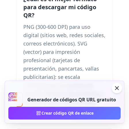
para descargar mi código
QR?
PNG (300-600 DPI) para uso
digital (sitios web, redes sociales,
correos electrónicos). SVG
(vector) para impresión
profesional (tarjetas de
presentación, pancartas, vallas
publicitarias): se escala
infinitamente sin pérdida de
calidad. PDF para documentos y
Generador de códigos QR URL gratuito
presentaciones. SVG es mejor
para la impresión física.
Crear código QR de enlace