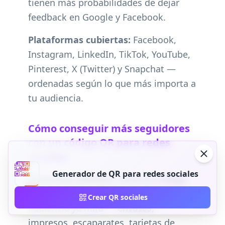
tienen más probabilidades de dejar
feedback en Google y Facebook.
Plataformas cubiertas:
Facebook,
Instagram, LinkedIn, TikTok, YouTube,
Pinterest, X (Twitter) y Snapchat —
ordenadas según lo que más importa a
tu audiencia.
Cómo conseguir más seguidores
con un código QR para redes
sociales
Generador de QR para redes sociales
Respuesta directa:
Coloca tu código
QR para redes sociales donde tu
Crear QR sociales
audiencia ya mira — envases,
impresos, escaparates, tarjetas de