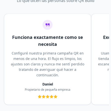
Lo que dicen las personas sobre QR Build
Funciona exactamente como se
Exc
necesita
Configuré nuestra primera campaña QR en
Usamo
menos de una hora. El flujo es limpio, los
tienda 
ajustes son claros y nunca me sentí perdido
escaneo
tratando de averiguar qué hacer a
m
continuación.
Daniel
Propietario de pequeña empresa