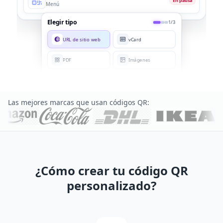
En pausa
Menú
Elegir tipo
1/3
URL de sitio web
vCard
PDF
Imágenes
Redes sociales
Video
Las mejores marcas que usan códigos QR:
¿Cómo crear tu código QR
personalizado?