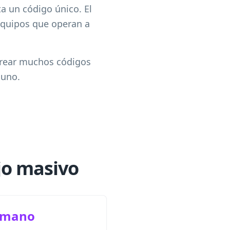
a un código único. El
 equipos que operan a
crear muchos códigos
 uno.
jo masivo
umano